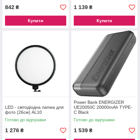
842
1 139
₴
₴
Купити
Купити
Power Bank ENERGIZER
LED - світодіодна лапма для
UE20050C 20000mAh TYPE-
фото (26см) AL10
C Black
Готово до відправки
Готово до відправки
1 276
1 539
₴
₴