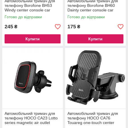
Автомобільний тримач для
Автомобільний тримач для
телефону Borofone BH53
телефону Borofone BH60
Windy center console car
Dainty center console car
holder Black
holder Black
Готово до відправки
Готово до відправки
245
175
₴
₴
Купити
Купити
Автомобільний тримач для
Автомобільний тримач для
телефону HOCO CA23 Lotto
телефону HOCO CA76
series magnetic air outlet
Touareg one-touch center
holder black
console car holder (Black)