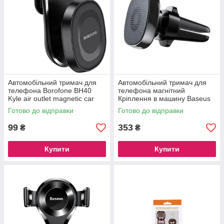
Автомобільний тримач для
Автомобільний тримач для
телефона Borofone BH40
телефона магнітний
Kyle air outlet magnetic car
Кріплення в машину Baseus
holder
SUMQ-PR01 Black
Готово до відправки
Готово до відправки
99
353
₴
₴
Купити
Купити