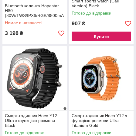
Smart sports watch (Call
Bluetooth колонка Hopestar
Version) Black
H80
Готово до відправки
(80W/TWS/IPX6/RGB/8800mA
h) Чорна
Немає в наявності
907
₴
3 198
₴
Купити
Cмарт-годинник Hoco Y12
Cмарт-годинник Hoco Y12 з
Ultra з функцією розмови
функцією розмови Ultra
Black
Titanium Gold
Готово до відправки
Готово до відправки