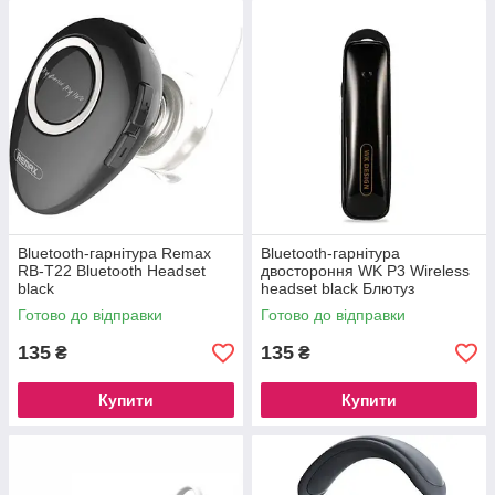
Bluetooth-гарнітура Remax
Bluetooth-гарнітура
RB-T22 Bluetooth Headset
двостороння WK P3 Wireless
black
headset black Блютуз
навушник бездротовий
Готово до відправки
Готово до відправки
135
135
₴
₴
Купити
Купити