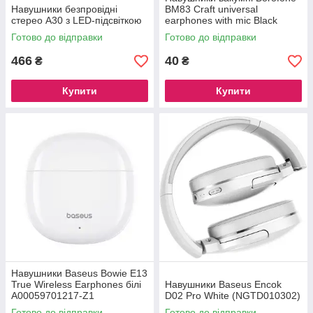
Навушники безпровідні
BM83 Craft universal
стерео A30 з LED-підсвіткою
earphones with mic Black
Готово до відправки
Готово до відправки
466
40
₴
₴
Купити
Купити
Навушники Baseus Bowie E13
True Wireless Earphones білі
Навушники Baseus Encok
A00059701217-Z1
D02 Pro White (NGTD010302)
Готово до відправки
Готово до відправки