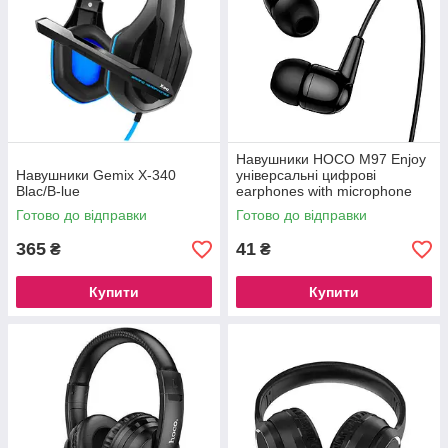
Навушники HOCO M97 Enjoy
Навушники Gemix X-340
універсальні цифрові
Blac/B-lue
earphones with microphone
Type-C |1.2M, Black
Готово до відправки
Готово до відправки
365
41
₴
₴
Купити
Купити