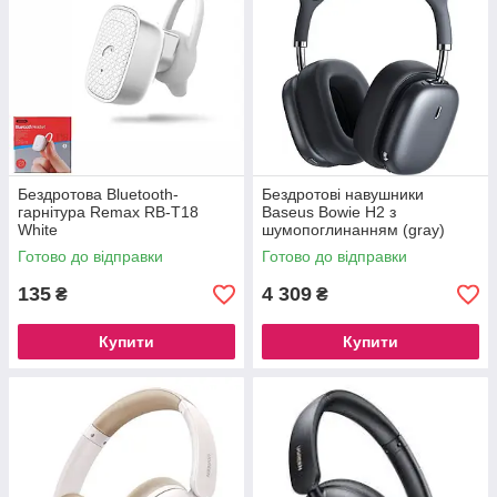
Бездротова Bluetooth-
Бездротові навушники
гарнітура Remax RB-T18
Baseus Bowie H2 з
White
шумопоглинанням (gray)
NGTW260013
Готово до відправки
Готово до відправки
135
4 309
₴
₴
Купити
Купити