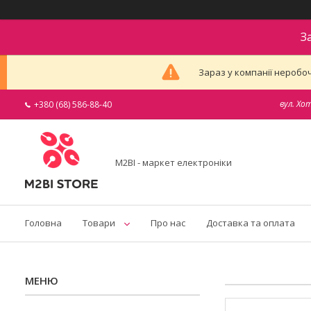
З
Зараз у компанії неробоч
вул. Хо
+380 (68) 586-88-40
M2BI - маркет електроніки
Головна
Товари
Про нас
Доставка та оплата