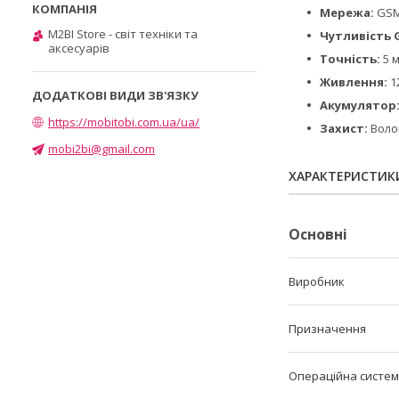
Мережа:
GSM
M2BI Store - світ техніки та
Чутливість 
аксесуарів
Точність:
5 м
Живлення:
1
Акумулятор
https://mobitobi.com.ua/ua/
Захист:
Воло
mobi2bi@gmail.com
ХАРАКТЕРИСТИК
Основні
Виробник
Призначення
Операційна систе