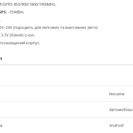
/GPRS 850/900/1800/1900MHz.
GPS:
-159dBm.
.
2V–24V (підходить для легкових та вантажних авто).
:
3.7V 350mAh Li-ion.
гозахищений корпус.
И
Noname
Автомобіль
ма
Android