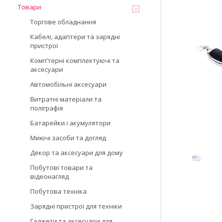
Товари
Торгове обладнання
Кабелі, адаптери та зарядні
пристрої
Компʼтерні комплектуючі та
аксесуари
Автомобільні аксесуари
Витратні матеріали та
поліграфія
Батарейки і акумулятори
Миючі засоби та догляд
Декор та аксесуари для дому
Побутові товари та
відеонагляд
Побутова техніка
Зарядні пристрої для техніки
Гаджети та аксесуари для