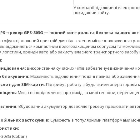
У компанії підключені електронн
покидаючи сайту.
PS-трекер GPS-303G — повний контроль та безпека вашого авт
атофункціональний пристрій для відстеження місцезнаходження тран
дель відрізняється компактним вологозахищеним корпусом та можливі
я логістики, оренди авто або захисту власного транспортного засобу
:
зиціювання:
Використання сучасних чіпів забезпечує визначення коо
 блокування:
Можливість відключення подачі палива або живлення
слот для SIM-карти:
Підтримує роботу з будь-якими операторами мо
віщень:
Миттєві повідомлення про вихід за межі геозони, перевище
влення:
Вбудований акумулятор дозволяє трекеру працювати автоно
обільних застосунків:
Сумісність з популярними платформами моні
ристики:
303G (Coban).