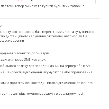
і платежі. Тепер ви можете купити будь-який товар не
о
спорту, що працює на базі мереж GSM/GPRS та супутникової
стю дистанційного керування системами автомобіля. Це
 від викрадення.
рдинат з точністю до 5 метрів.
 двигуна через SMS-команду.
більного зв'язку для передачі даних на сервер або в SMS.
ння швидкості, відключення акумулятора або спрацювання
мно протягом кількох годин після відключення основного
торингу для відстеження маршруту в реальному часі.