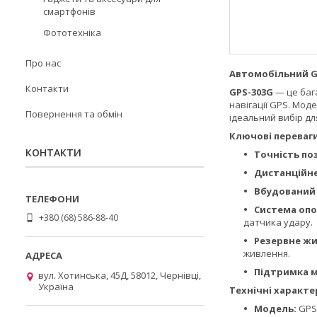
смартфонів
Фототехніка
Про нас
Автомобільний G
Контакти
GPS-303G
— це баг
навігації GPS. Мо
Повернення та обмін
ідеальний вибір дл
Ключові переваги
КОНТАКТИ
Точність по
Дистанційне
Вбудований 
Система опо
+380 (68) 586-88-40
датчика удару.
Резервне жи
живлення.
Підтримка м
вул. Хотинська, 45Д, 58012, Чернівці,
Україна
Технічні характе
Модель:
GPS-