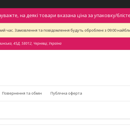
ауважте, на деякі товари вказана ціна за упаковку/блісте
ий час. Замовлення та повідомлення будуть оброблені з 09:00 найближ
тинська, 45Д, 58012, Чернівці, Україна
Повернення та обмін
Публічна оферта