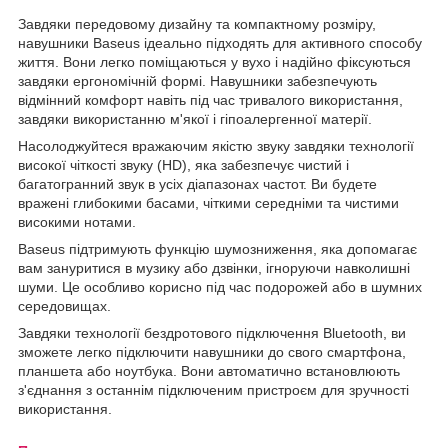
Завдяки передовому дизайну та компактному розміру,
навушники Baseus ідеально підходять для активного способу
життя. Вони легко поміщаються у вухо і надійно фіксуються
завдяки ергономічній формі. Навушники забезпечують
відмінний комфорт навіть під час тривалого використання,
завдяки використанню м'якої і гіпоалергенної матерії.
Насолоджуйтеся вражаючим якістю звуку завдяки технології
високої чіткості звуку (HD), яка забезпечує чистий і
багатогранний звук в усіх діапазонах частот. Ви будете
вражені глибокими басами, чіткими середніми та чистими
високими нотами.
Baseus підтримують функцію шумозниження, яка допомагає
вам зануритися в музику або дзвінки, ігноруючи навколишні
шуми. Це особливо корисно під час подорожей або в шумних
середовищах.
Завдяки технології бездротового підключення Bluetooth, ви
зможете легко підключити навушники до свого смартфона,
планшета або ноутбука. Вони автоматично встановлюють
з'єднання з останнім підключеним пристроєм для зручності
використання.