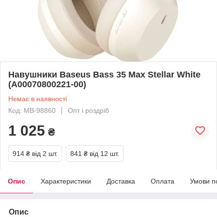
Навушники Baseus Bass 35 Max Stellar White
(A00070800221-00)
Немає в наявності
Код: MB-98860
Опт і роздріб
1 025
₴
914 ₴
від 2 шт.
841 ₴
від 12 шт.
Опис
Характеристики
Доставка
Оплата
Умови п
Опис