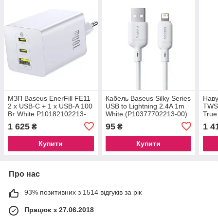
МЗП Baseus EnerFill FE11
Кабель Baseus Silky Series
Наву
2 x USB-C + 1 x USB-A 100
USB to Lightning 2.4A 1m
TWS
Вт White P10182102213-
White (P10377702213-00)
True
00
Whit
1 625
95
1 4
₴
₴
Купити
Купити
Про нас
93% позитивних з 1514 відгуків за рік
Працює з 27.06.2018