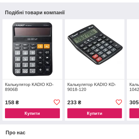
Подібні товари компанії
Калькулятор KADIO KD-
Калькулятор KADIO KD-
Каль
8906B
9018-120
104
158
233
305
₴
₴
Купити
Купити
Про нас