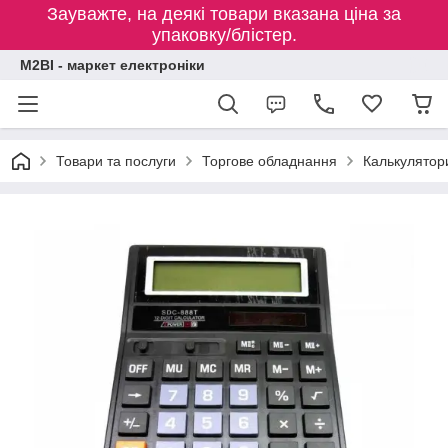
Зауважте, на деякі товари вказана ціна за
упаковку/блістер.
M2BI - маркет електроніки
Товари та послуги
Торгове обладнання
Калькулятор