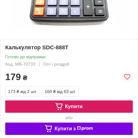
Калькулятор SDC-888Т
Готово до відправки
Код: MB-70733
Опт і роздріб
179
₴
173 ₴
від 2 шт.
160 ₴
від 63 шт.
Купити
або
Купити з