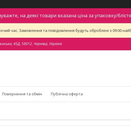
ауважте, на деякі товари вказана ціна за упаковку/блісте
бочий час. Замовлення та повідомлення будуть оброблені з 09:00 найб
тинська, 45Д, 58012, Чернівці, Україна
Повернення та обмін
Публічна оферта