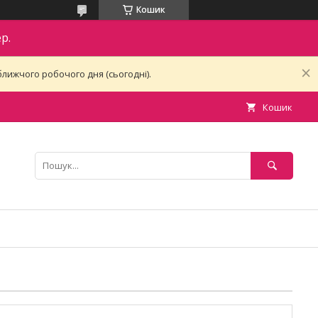
Кошик
р.
лижчого робочого дня (сьогодні).
Кошик