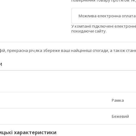
повернення товару протягом 14 
У компанії підключені електронн
покидаючи сайту.
ій, прекрасна річ,яка збереже ваші найцінніші спогади, а також стан
И
Рамка
Бежевий
ицькі характеристики