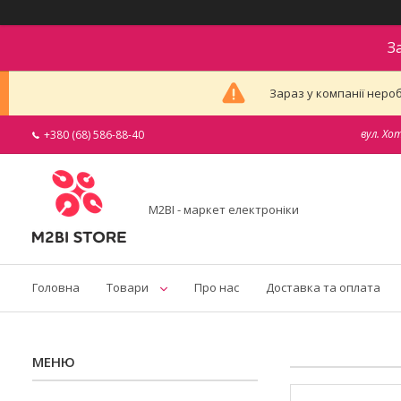
З
Зараз у компанії неро
вул. Хо
+380 (68) 586-88-40
M2BI - маркет електроніки
Головна
Товари
Про нас
Доставка та оплата