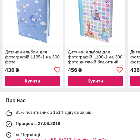
Дитячий альбом для
Дитячий альбом для
Дитя
фотографій L135-1 на 300
фотографій L106-1 на 300
фото
фото
фото дитячий блакитний
фот
436
456
436
₴
₴
Купити
Купити
Про нас
93% позитивних з 1514 відгуків за рік
Працює з 27.06.2018
м. Чернівці
вул. Хотинська, 45Д, 58012, Чернівці, Україна