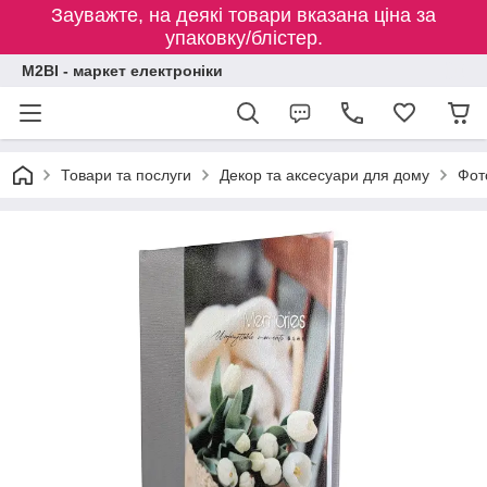
Зауважте, на деякі товари вказана ціна за
упаковку/блістер.
M2BI - маркет електроніки
Товари та послуги
Декор та аксесуари для дому
Фот