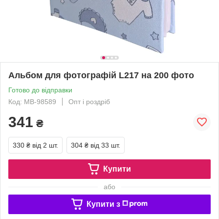
Aльбом для фотографій L217 на 200 фото
Готово до відправки
Код: MB-98589
Опт і роздріб
341
₴
330 ₴
від 2 шт.
304 ₴
від 33 шт.
Купити
або
Купити з