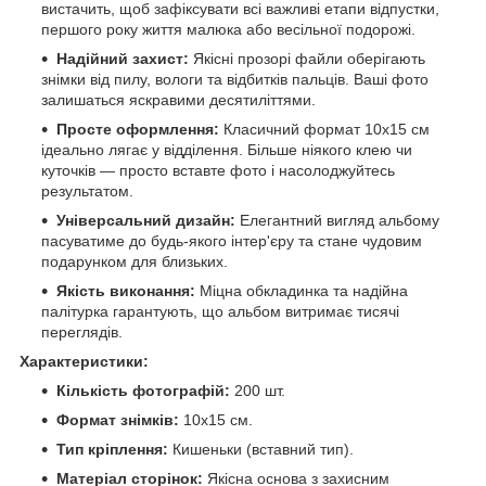
вистачить, щоб зафіксувати всі важливі етапи відпустки,
першого року життя малюка або весільної подорожі.
Надійний захист:
Якісні прозорі файли оберігають
знімки від пилу, вологи та відбитків пальців. Ваші фото
залишаться яскравими десятиліттями.
Просте оформлення:
Класичний формат 10x15 см
ідеально лягає у відділення. Більше ніякого клею чи
куточків — просто вставте фото і насолоджуйтесь
результатом.
Універсальний дизайн:
Елегантний вигляд альбому
пасуватиме до будь-якого інтер'єру та стане чудовим
подарунком для близьких.
Якість виконання:
Міцна обкладинка та надійна
палітурка гарантують, що альбом витримає тисячі
переглядів.
Характеристики:
Кількість фотографій:
200 шт.
Формат знімків:
10x15 см.
Тип кріплення:
Кишеньки (вставний тип).
Матеріал сторінок:
Якісна основа з захисним