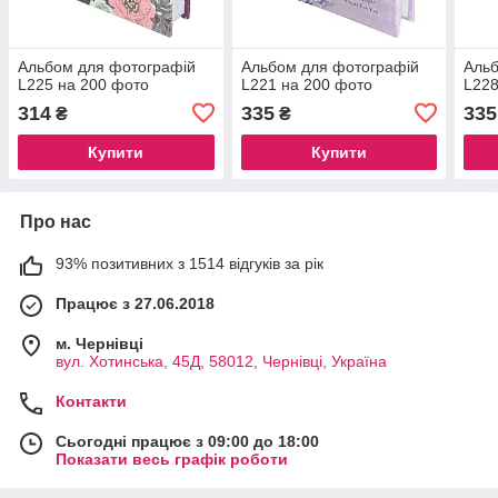
Aльбом для фотографій
Aльбом для фотографій
Aльб
L225 на 200 фото
L221 на 200 фото
L228
314
335
335
₴
₴
Купити
Купити
Про нас
93% позитивних з 1514 відгуків за рік
Працює з 27.06.2018
м. Чернівці
вул. Хотинська, 45Д, 58012, Чернівці, Україна
Контакти
Сьогодні працює з 09:00 до 18:00
Показати весь графік роботи