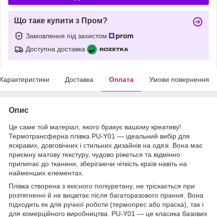
Що таке купити з Пром?
Замовлення під захистом
Доступна доставка
Характеристики
Доставка
Оплата
Умови повернення
Опис
Це саме той матеріал, якого бракує вашому креативу!
Термотрансферна плівка PU-Y01 — ідеальний вибір для
яскравих, довговічних і стильних дизайнів на одязі. Вона має
приємну матову текстуру, чудово ріжеться та відмінно
прилипає до тканини, зберігаючи чіткість країв навіть на
найменших елементах.
Плівка створена з якісного поліуретану, не тріскається при
розтягненні й не вицвітає після багаторазового прання. Вона
підходить як для ручної роботи (термопрес або праска), так і
для комерційного виробництва. PU-Y01 — це класика базових