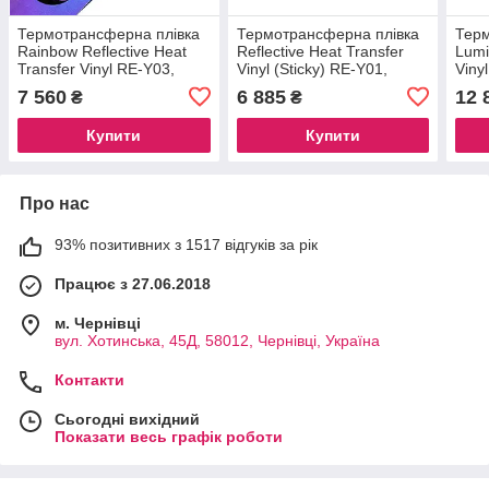
Термотрансферна плівка
Термотрансферна плівка
Терм
Rainbow Reflective Heat
Reflective Heat Transfer
Lumi
Transfer Vinyl RE-Y03,
Vinyl (Sticky) RE-Y01,
Viny
50cm*25m
50cm*25m
7 560
6 885
12 
₴
₴
Купити
Купити
Про нас
93% позитивних з 1517 відгуків за рік
Працює з 27.06.2018
м. Чернівці
вул. Хотинська, 45Д, 58012, Чернівці, Україна
Контакти
Сьогодні вихідний
Показати весь графік роботи