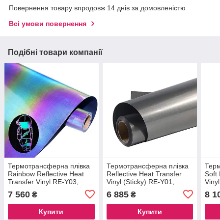
Повернення товару впродовж 14 днів за домовленістю
Всі умови повернення
Подібні товари компанії
Термотрансферна плівка
Термотрансферна плівка
Терм
Rainbow Reflective Heat
Reflective Heat Transfer
Soft
Transfer Vinyl RE-Y03,
Vinyl (Sticky) RE-Y01,
Viny
50cm*25m
50cm*25m
7 560
6 885
8 1
₴
₴
Купити
Купити