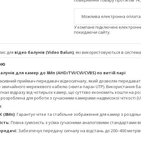
повернення товару протягом 14 
У компанії підключені електронн
покидаючи сайту.
пис для
відео балунів (Video Balun)
, які використовуються в система
ою
лунів для камер до 8Мп (AHD/TVI/CVI/CVBS) по витій парі
пасивний приймач-передавач відеосигналу, який дозволяє передават
ю звичайного мережевого кабелю («вита пара» UTP). Використання ба
гнал відразу від чотирьох камер, що суттєво економить кошти на ро
розроблена для роботи з сучасними камерами надвисокої чіткості (Ult
:
 (8Мп):
Гарантує чітке та стабільне зображення для камер з розділь
ість:
Повна сумісність з усіма сучасними аналоговими стандартами від
ередачі:
Забезпечує передачу сигналу на відстань до 200–400 метрів 