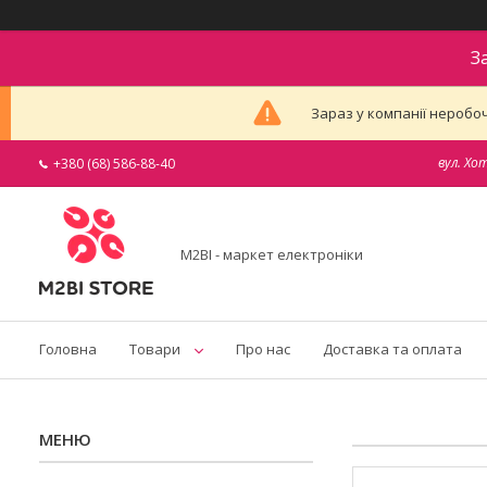
З
Зараз у компанії неробоч
вул. Хо
+380 (68) 586-88-40
M2BI - маркет електроніки
Головна
Товари
Про нас
Доставка та оплата