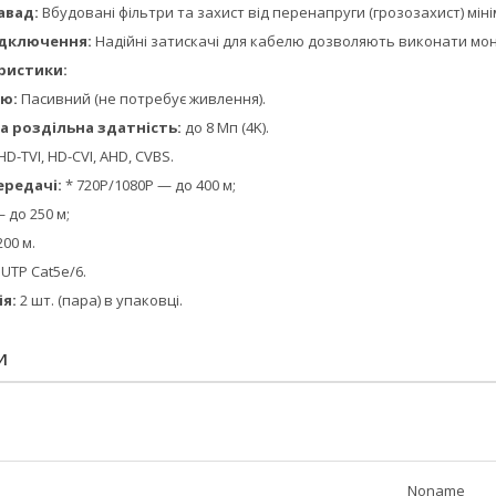
авад:
Вбудовані фільтри та захист від перенапруги (грозозахист) мін
ідключення:
Надійні затискачі для кабелю дозволяють виконати мон
ристики:
ю:
Пасивний (не потребує живлення).
 роздільна здатність:
до 8 Мп (4K).
HD-TVI, HD-CVI, AHD, CVBS.
ередачі:
* 720P/1080P — до 400 м;
 до 250 м;
00 м.
UTP Cat5e/6.
я:
2 шт. (пара) в упаковці.
И
Noname