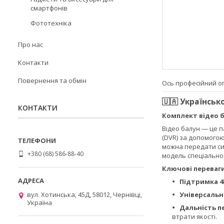
смартфонів
Фототехніка
Про нас
Контакти
Повернення та обмін
Ось професійний о
🇺🇦 Українськ
КОНТАКТИ
Комплект відео ба
Відео балун — це 
(DVR) за допомого
можна передати си
+380 (68) 586-88-40
модель спеціально 
Ключові переваги
Підтримка 4К
вул. Хотинська, 45Д, 58012, Чернівці,
Універсальн
Україна
Дальність п
втрати якості.