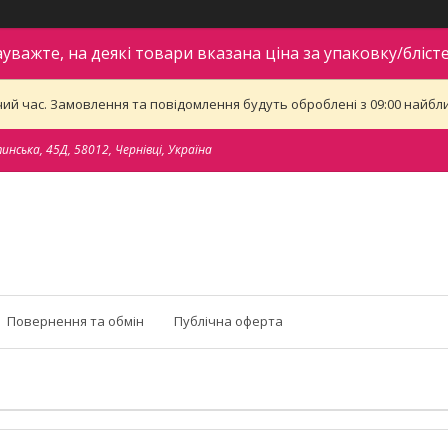
ауважте, на деякі товари вказана ціна за упаковку/блісте
ий час. Замовлення та повідомлення будуть оброблені з 09:00 найближ
тинська, 45Д, 58012, Чернівці, Україна
Повернення та обмін
Публічна оферта