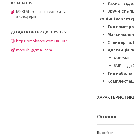
Захист від з
Зручність п
M2BI Store - світ техніки та
аксесуарів
Технічні характе
Тип пристро
Максимальна
https://mobitobi.com.ua/ua/
Стандарти:
mobi2bi@gmail.com
Дистанція п
4MP/5MP —
8MP — до 2
Тип кабелю:
Комплектаці
ХАРАКТЕРИСТИК
Основні
Виробник