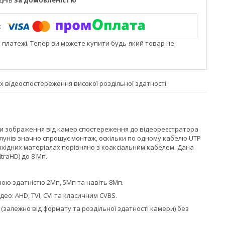
днів
за домовленістю
і платежі. Тепер ви можете купити будь-який товар не
х відеоспостереження високої роздільної здатності.
и зображення від камер спостереження до відеореєстратора
лунів значно спрощує монтаж, оскільки по одному кабелю UTP
зхідних матеріалах порівняно з коаксіальним кабелем. Дана
raHD) до 8 Мп.
ною здатністю 2Мп, 5Мп та навіть 8Мп.
ео: AHD, TVI, CVI та класичним CVBS.
(залежно від формату та роздільної здатності камери) без