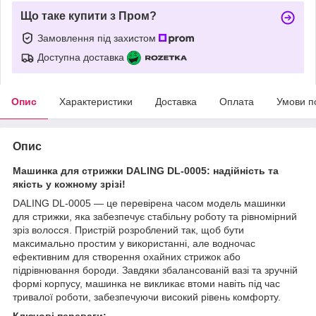
Що таке купити з Пром?
Замовлення під захистом
Доступна доставка
Опис
Характеристики
Доставка
Оплата
Умови п
Опис
Машинка для стрижки DALING DL-0005: надійність та
якість у кожному зрізі!
DALING DL-0005 — це перевірена часом модель машинки
для стрижки, яка забезпечує стабільну роботу та рівномірний
зріз волосся. Пристрій розроблений так, щоб бути
максимально простим у використанні, але водночас
ефективним для створення охайних стрижок або
підрівнювання бороди. Завдяки збалансованій вазі та зручній
формі корпусу, машинка не викликає втоми навіть під час
тривалої роботи, забезпечуючи високий рівень комфорту.
Ключові переваги: