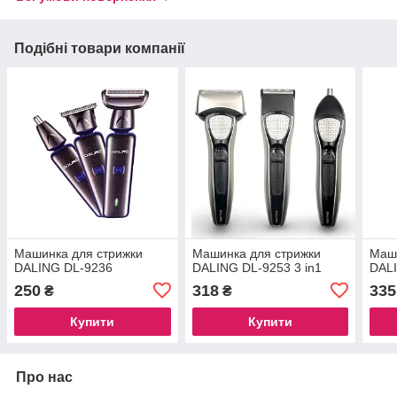
Подібні товари компанії
Машинка для стрижки
Машинка для стрижки
Маши
DALING DL-9236
DALING DL-9253 3 in1
DALI
250
318
335
₴
₴
Купити
Купити
Про нас