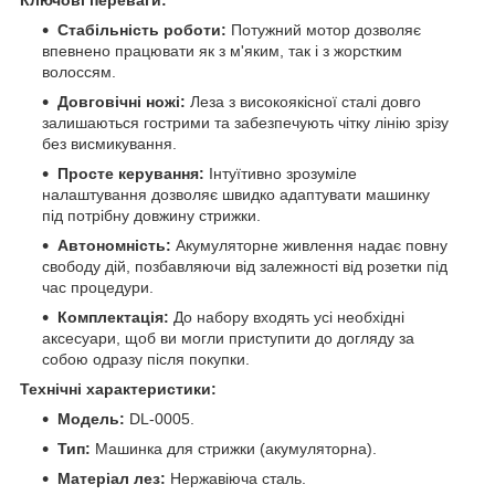
Стабільність роботи:
Потужний мотор дозволяє
впевнено працювати як з м'яким, так і з жорстким
волоссям.
Довговічні ножі:
Леза з високоякісної сталі довго
залишаються гострими та забезпечують чітку лінію зрізу
без висмикування.
Просте керування:
Інтуїтивно зрозуміле
налаштування дозволяє швидко адаптувати машинку
під потрібну довжину стрижки.
Автономність:
Акумуляторне живлення надає повну
свободу дій, позбавляючи від залежності від розетки під
час процедури.
Комплектація:
До набору входять усі необхідні
аксесуари, щоб ви могли приступити до догляду за
собою одразу після покупки.
Технічні характеристики:
Модель:
DL-0005.
Тип:
Машинка для стрижки (акумуляторна).
Матеріал лез:
Нержавіюча сталь.