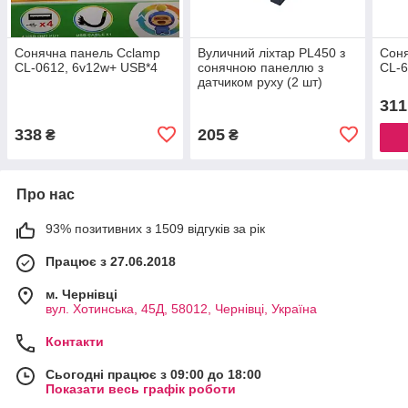
Сонячна панель Cclamp
Вуличний ліхтар PL450 з
Сон
CL-0612, 6v12w+ USB*4
сонячною панеллю з
CL-
датчиком руху (2 шт)
311
338
205
₴
₴
Про нас
93% позитивних з 1509 відгуків за рік
Працює з 27.06.2018
м. Чернівці
вул. Хотинська, 45Д, 58012, Чернівці, Україна
Контакти
Сьогодні працює з 09:00 до 18:00
Показати весь графік роботи