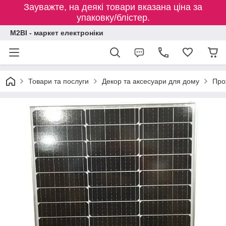
Зауважте, на деякі товари вказана ціна за
упаковку/блістер.
M2BI - маркет електроніки
Товари та послуги
Декор та аксесуари для дому
Про