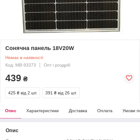
Сонячна панель 18V20W
Немає в наявності
Код: MB-93373
Опт і роздріб
439
₴
425 ₴
від 2 шт.
391 ₴
від 26 шт.
Опис
Характеристики
Доставка
Оплата
Умови п
Опис