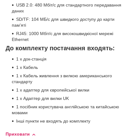
USB 2.0: 480 Мбіт/с для стандартного передавання
даних
SD/TF: 104 МБ/с для швидкого доступу до карти
пам'яті
RJ45: 1000 Мбіт/с для високошвидкісної мережі
Ethernet
До комплекту постачання входять:
1 х док-станція
1 х Кабель
1 x Кабель живлення з вилкою американського
стандарту
1 х адаптер для європейської вилки
1 x Адаптер для вилки UK
1 посібник користувача англійською та китайською
мовами
Інші пункти не входять до комплекту
Приховати