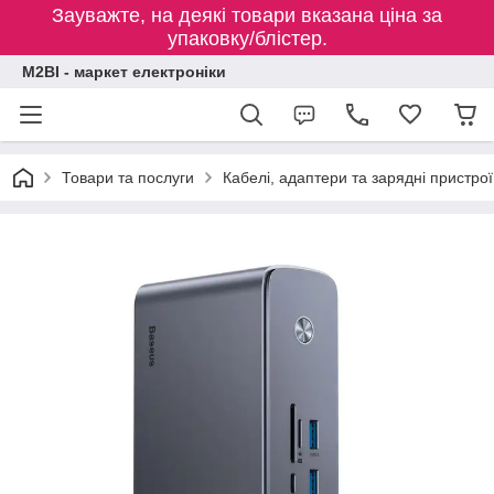
Зауважте, на деякі товари вказана ціна за
упаковку/блістер.
M2BI - маркет електроніки
Товари та послуги
Кабелі, адаптери та зарядні пристрої