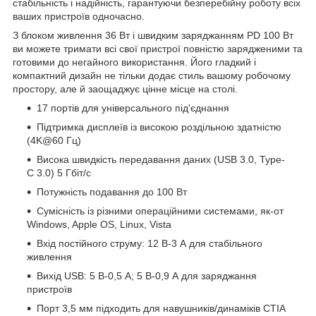
стабільність і надійність, гарантуючи безперебійну роботу всіх
ваших пристроїв одночасно.
З блоком живлення 36 Вт і швидким заряджанням PD 100 Вт
ви можете тримати всі свої пристрої повністю зарядженими та
готовими до негайного використання. Його гладкий і
компактний дизайн не тільки додає стиль вашому робочому
простору, але й заощаджує цінне місце на столі.
17 портів для універсального під'єднання
Підтримка дисплеїв із високою роздільною здатністю
(4K@60 Гц)
Висока швидкість передавання даних (USB 3.0, Type-
C 3.0) 5 Гбіт/с
Потужність подавання до 100 Вт
Сумісність із різними операційними системами, як-от
Windows, Apple OS, Linux, Vista
Вхід постійного струму: 12 В-3 А для стабільного
живлення
Вихід USB: 5 В-0,5 А; 5 В-0,9 А для заряджання
пристроїв
Порт 3,5 мм підходить для навушників/динаміків CTIA