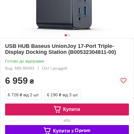
USB HUB Baseus UnionJoy 17-Port Triple-
Display Docking Station (B00532304811-00)
Готово до відправки
Код: MB-95693
Опт і роздріб
6 959
₴
6 728 ₴
від 2 шт.
6 190 ₴
від 3 шт.
Купити
або
Купити з