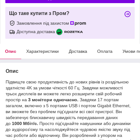
Що таке купити з Пром?
Замовлення під захистом
Доступна доставка
Опис
Характеристики
Доставка
Оплата
Умови п
Опис
Підвищте свою продуктивність до нових рівнів із роздільною
здатністю 4K за умови чіткості 60 Гц. Завдяки можливості
трьох дисплеїв ви можете легко розширити свій робочий
простір на
3 монітори одночасно.
Завдяки 17 портам
загалом, включно з 5 портами USB і портом Gigabit Ethernet,
ви зможете без проблем під'єднати всі свої пристрої. Він
забезпечує блискавичну швидкість передавання даних
до
1000 Мбіт/с.
Просто під'єднайте навушники або динаміки
до аудіороз'єму та насолоджуйтеся чудовою якістю звуку під
час роботи або відпочинку. Він розроблений з упором на