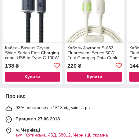
Кабель Baseus Crystal
Кабель Joyroom S-A53
Кабе
Shine Series Fast Charging
Fluorescent Series 60W
Flas
cabel USB to Type-C 100W
Fast Charging Data Cable
Char
1.2m (CAJY000401) Black
(Type-C to Type-C) 2m
(Typ
138
220
144
₴
₴
Beige
Whit
Купити
Купити
Про нас
93% позитивних з 1518 відгуків за рік
Працює з 27.06.2018
м. Чернівці
вул. Хотинська, 45Д, 58012, Чернівці, Україна