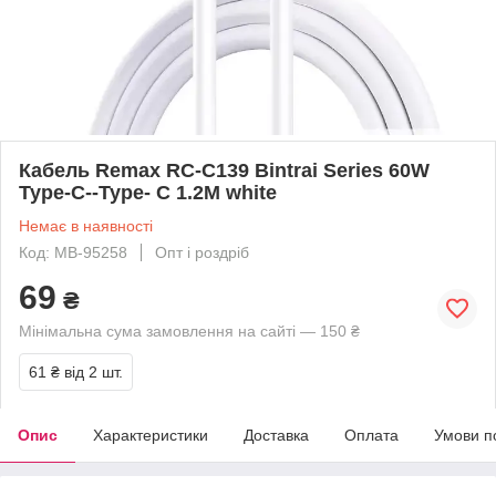
Кабель Remax RC-C139 Bintrai Series 60W
Type-C--Type- C 1.2M white
Немає в наявності
Код: MB-95258
Опт і роздріб
69
₴
Мінімальна сума замовлення на сайті — 150 ₴
61 ₴
від 2 шт.
Опис
Характеристики
Доставка
Оплата
Умови п