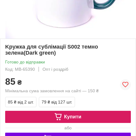
Kружка для сублімації S002 темно
зелена(Dark green)
Готово до відправки
Код: MB-65390
Опт і роздріб
85
₴
Мінімальна сума замовлення на сайті — 150 ₴
85 ₴
від 2 шт.
79 ₴
від 127 шт.
Купити
або