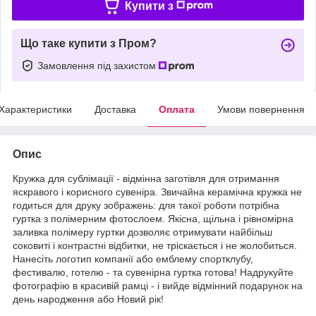
Купити з
Що таке купити з Пром?
Замовлення під захистом
Характеристики
Доставка
Оплата
Умови повернення
Опис
Кружка для сублімації - відмінна заготівля для отримання
яскравого і корисного сувеніра. Звичайна керамічна кружка не
годиться для друку зображень: для такої роботи потрібна
гуртка з полімерним фотослоем. Якісна, щільна і рівномірна
заливка полімеру гуртки дозволяє отримувати найбільш
соковиті і контрастні відбитки, не тріскається і не жолобиться.
Нанесіть логотип компанії або емблему спортклубу,
фестивалю, готелю - та сувенірна гуртка готова! Надрукуйте
фотографію в красивій рамці - і вийде відмінний подарунок на
день народження або Новий рік!