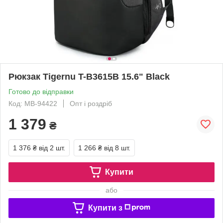
Рюкзак Tigernu T-B3615B 15.6" Black
Готово до відправки
Код: MB-94422
Опт і роздріб
1 379
₴
1 376 ₴
від 2 шт.
1 266 ₴
від 8 шт.
Купити
або
Купити з