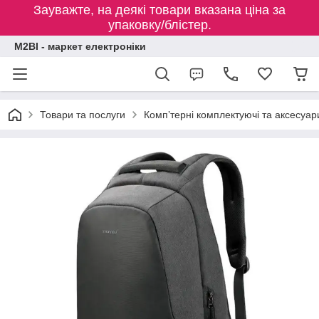
Зауважте, на деякі товари вказана ціна за
упаковку/блістер.
M2BI - маркет електроніки
Товари та послуги
Компʼтерні комплектуючі та аксесуар