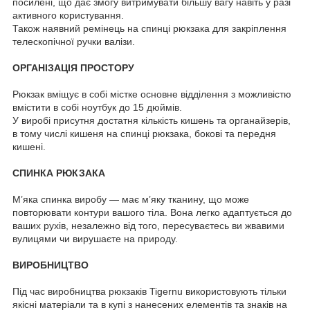
посилені, що дає змогу витримувати більшу вагу навіть у разі
активного користування.
Також наявний ремінець на спинці рюкзака для закріплення
телескопічної ручки валізи.
ОРГАНІЗАЦІЯ ПРОСТОРУ
Рюкзак вміщує в собі містке основне відділення з можливістю
вмістити в собі ноутбук до 15 дюймів.
У виробі присутня достатня кількість кишень та органайзерів,
в тому числі кишеня на спинці рюкзака, бокові та передня
кишені.
СПИНКА РЮКЗАКА
М’яка спинка виробу — має м’яку тканину, що може
повторювати контури вашого тіла. Вона легко адаптується до
ваших рухів, незалежно від того, пересуваєтесь ви жвавими
вулицями чи вирушаєте на природу.
ВИРОБНИЦТВО
Під час виробництва рюкзаків Tigernu використовують тільки
якісні матеріали та в купі з нанесених елементів та знаків на