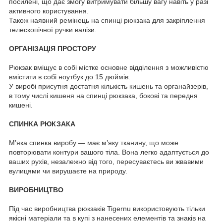
посилені, що дає змогу витримувати більшу вагу навіть у разі
активного користування.
Також наявний ремінець на спинці рюкзака для закріплення
телескопічної ручки валізи.
ОРГАНІЗАЦІЯ ПРОСТОРУ
Рюкзак вміщує в собі містке основне відділення з можливістю
вмістити в собі ноутбук до 15 дюймів.
У виробі присутня достатня кількість кишень та органайзерів,
в тому числі кишеня на спинці рюкзака, бокові та передня
кишені.
СПИНКА РЮКЗАКА
М’яка спинка виробу — має м’яку тканину, що може
повторювати контури вашого тіла. Вона легко адаптується до
ваших рухів, незалежно від того, пересуваєтесь ви жвавими
вулицями чи вирушаєте на природу.
ВИРОБНИЦТВО
Під час виробництва рюкзаків Tigernu використовують тільки
якісні матеріали та в купі з нанесених елементів та знаків на