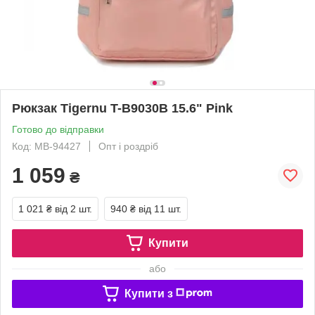
Рюкзак Tigernu T-B9030B 15.6" Pink
Готово до відправки
Код: MB-94427
Опт і роздріб
1 059
₴
1 021 ₴
від 2 шт.
940 ₴
від 11 шт.
Купити
або
Купити з