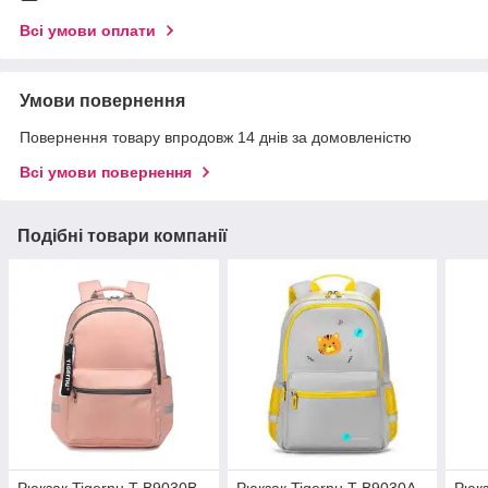
Всі умови оплати
Умови повернення
Повернення товару впродовж 14 днів за домовленістю
Всі умови повернення
Подібні товари компанії
Рюкзак Tigernu T-B9030B
Рюкзак Tigernu T-B9030A
Рюкз