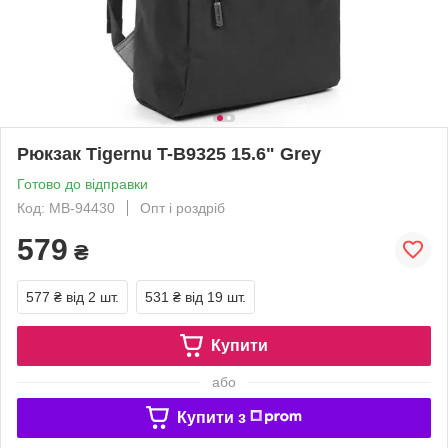
Рюкзак Tigernu T-B9325 15.6" Grey
Готово до відправки
Код: MB-94430
Опт і роздріб
579
₴
577 ₴
від 2 шт.
531 ₴
від 19 шт.
Купити
або
Купити з