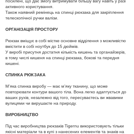
посилені, що дає змогу витримувати більшу вагу навіть у разі
активного користування.
Також наявний ремінець на спинці рюкзака для закріплення
телескопічної ручки валізи.
ОРГАНІЗАЦІЯ ПРОСТОРУ
Рюкзак вміщує в собі містке основне відділення з можливістю
вмістити в собі ноутбук до 15 дюймів.
У виробі присутня достатня кількість кишень та органайзерів,
в тому числі кишеня на спинці рюкзака, бокові та передня
кишені.
СПИНКА РЮКЗАКА
М’яка спинка виробу — має м’яку тканину, що може
повторювати контури вашого тіла. Вона легко адаптується до
ваших рухів, незалежно від того, пересуваєтесь ви жвавими
вулицями чи вирушаєте на природу.
ВИРОБНИЦТВО
Під час виробництва рюкзаків Tigernu використовують тільки
якісні матеріали та в купі з нанесених елементів та знаків на