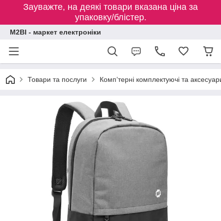
Зауважте, на деякі товари вказана ціна за
упаковку/блістер.
M2BI - маркет електроніки
Товари та послуги
Компʼтерні комплектуючі та аксесуар