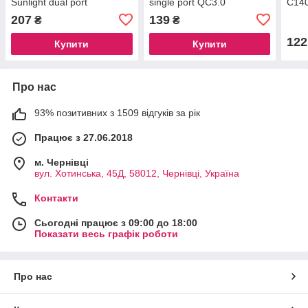
Sunlight dual port
single port QC3.0
C140
PD30W+QC3.0
charger(EU)+Type-C Black
QC3.
207
139
₴
₴
charger(EU) black
(EU)
122
Купити
Купити
Про нас
93% позитивних з 1509 відгуків за рік
Працює з 27.06.2018
м. Чернівці
вул. Хотинська, 45Д, 58012, Чернівці, Україна
Контакти
Сьогодні працює з 09:00 до 18:00
Показати весь графік роботи
Про нас