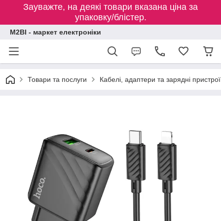
Зауважте, на деякі товари вказана ціна за
упаковку/блістер.
M2BI - маркет електроніки
Товари та послуги
Кабелі, адаптери та зарядні пристрої