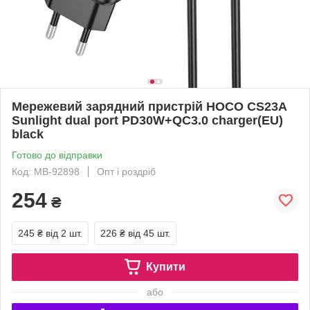
Мережевий зарядний пристрій HOCO CS23A
Sunlight dual port PD30W+QC3.0 charger(EU)
black
Готово до відправки
Код: MB-92898
Опт і роздріб
254
₴
245 ₴
від 2 шт.
226 ₴
від 45 шт.
Купити
або