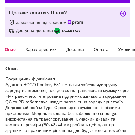
Що таке купити з Пром?
Замовлення під захистом
Доступна доставка
Опис
Характеристики
Доставка
Оплата
Умови п
Опис
Покращений функціонал
Адаптер HOCO Fantasy E81 не тільки забезпечує зручну
зарядку в автомобілі, але дозволяє транслювати музыку через
FM-трансмітер. Інтегрована підтримка швидкого заряджання
QC та PD забезпечує швидке заповнення заряду пристроїв.
Додатковий роз'єм Type-C розширює сумісність із різними
пристроями. Модель виконана без кабелю, що спрощує
використання та транспортування. Сучасний дизайн та
компактні розміри (80x43x44 мм) роблять цей адаптер
зручним та практичним рішенням для будь-якого автомобіля.