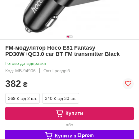
FM-модулятор Hoco E81 Fantasy
PD30W+QC3.0 car BT FM transmitter Black
Готово до відправки
Код: MB-94906
Опт і роздріб
382
₴
369 ₴
від 2 шт.
340 ₴
від 30 шт.
Купити
або
Купити з