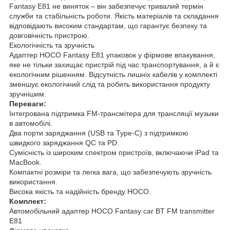
Fantasy E81 не виняток – він забезпечує тривалий термін
служби та стабільність роботи. Якість матеріалів та складання
відповідають високим стандартам, що гарантує безпеку та
довговічність пристрою.
Екологічність та зручність
Адаптер HOCO Fantasy E81 упаковок у фірмове впакування,
яке не тільки захищає пристрій під час транспортування, а й є
екологічним рішенням. Відсутність лишніх кабелів у комплекті
зменшує екологічний слід та робить використання продукту
зручнішим.
Переваги:
Інтегрована підтримка FM-трансмітера для трансляції музыки
в автомобілі.
Два порти заряджання (USB та Type-C) з підтримкою
швидкого заряджання QC та PD.
Сумісність із широким спектром пристроїв, включаючи iPad та
MacBook.
Компактні розміри та легка вага, що забезпечують зручність
використання.
Висока якість та надійність бренду HOCO.
Комплект:
Автомобільний адаптер HOCO Fantasy car BT FM transmitter
E81