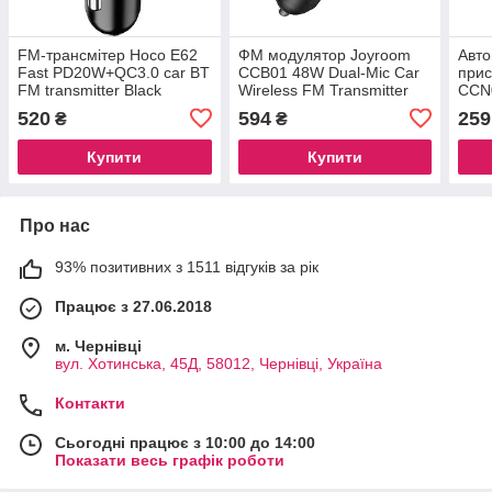
FM-трансмітер Hoco E62
ФМ модулятор Joyroom
Авто
Fast PD20W+QC3.0 car BT
CCB01 48W Dual-Mic Car
прис
FM transmitter Black
Wireless FM Transmitter
CCN
Black
mini
520
594
259
₴
₴
Купити
Купити
Про нас
93% позитивних з 1511 відгуків за рік
Працює з 27.06.2018
м. Чернівці
вул. Хотинська, 45Д, 58012, Чернівці, Україна
Контакти
Сьогодні працює з 10:00 до 14:00
Показати весь графік роботи