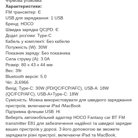
Фірмова упаковка
Характеристики:
FM трансмітер: Є
USB для заряджання: 1 USB
Бренд: HOCO
Швидка зарядка QC|PD: Є
Додат. роз'єми: Type-C
Кабель у комплекті: Без кабелю
Потужність (W): 30W
Показник заряду: Без показника
Сила струму (А): 3.0A
Розмір: 80 x 43 x 44 мм
Вес: 39г
Bluetooth версія: 5.0
Чіп: JL6966
Вихід: Type-C: 30W (PD/QC/FCP/AFC), USB-A: 18W
(QC/FCP/AFC), USB-A+Type-C: 18W
Сумісність: Можна використовувати для швидкого заряджання
пристроїв, включаючи iPad /MacBook
Підтримка флешки USB: Ні
Виберіть автомобільний адаптер HOCO Fantasy car BT FM
transmitter E81 для забезпечення надійної та швидкої зарядки
ваших пристроїв у дорозі. З його допомогою ви зможете
заряджати різні пристрої, включаючи iPad та MacBook,