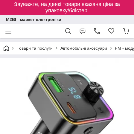
Зауважте, на деякі товари вказана ціна за
упаковку/блістер.
M2BI - маркет електроніки
Товари та послуги
Автомобільні аксесуари
FM - мод