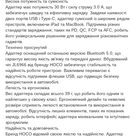
Висока потужність та сумісність
Адаптер має потужність 30 Вт і силу струму 3.0 А, що
забезпечує швидку та ефективну зарядку. Завдяки наявності
двох портів USB і Type-C, адаптер сумісний із широким рядом
пристроїв, включаючи iPad та MacBook. Підтримка різних
стандартів заряджання, таких як PD, QC, FCP та AFC, робить
його універсальним рішенням для заряджання різноманітних
гаджетів.
Технічно просунутий
Адаптер оснащений останньою версією Bluetooth 5.0, що
гарантує високу якість зв'язку та передачі даних. Вбудований
чіп JL6966 від бренду HOCO забезпечує стабільність та
надійність роботи пристрою. Важливим перевагою є
відсутність підтримки флешки USB, що підвищує безпеку
використання в автомобілі.
Легкість та ергономіка
Вес адаптера складає всього 39 г, що робить його одним із
найлегших у своєму класі. Ергономічний дизайн та невеликі
розміри сприяють легкості встановлення та використання в
автомобілі. Відсутність лишніх елементів, таких як показник
заряду, робить інтерфейс адаптера мінімальним та інтуїтивно
зрозумілим.
Надійність та довговічність
Бренд HOCO відомий своєю якістю та надійністю. Адаптер