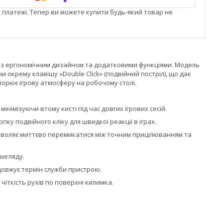
і платежі. Тепер ви можете купити будь-який товар не
р з ергономічним дизайном та додатковими функціями. Модель
крему клавішу «Double Click» (подвійний постріл), що дає
ворює ігрову атмосферу на робочому столі.
німізуючи втому кисті під час довгих ігрових сесій.
у подвійного кліку для швидкої реакції в іграх.
дозволяє миттєво перемикатися між точним прицілюванням та
вигляду.
довжує термін служби пристрою.
іткість рухів по поверхні килимка.