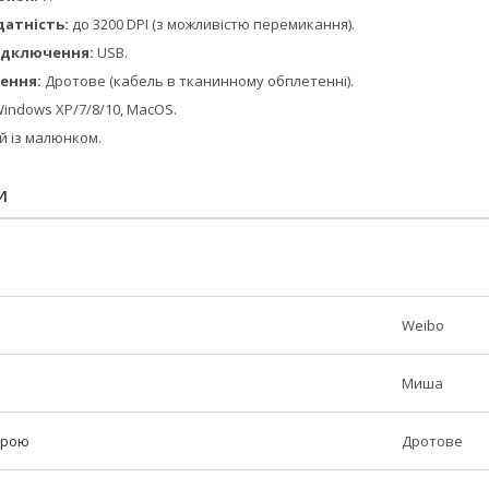
датність:
до 3200 DPI (з можливістю перемикання).
ідключення:
USB.
ення:
Дротове (кабель в тканинному обплетенні).
indows XP/7/8/10, MacOS.
 із малюнком.
И
Weibo
Миша
трою
Дротове