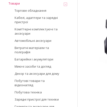
Товари
Торгове обладнання
Кабелі, адаптери та зарядні
пристрої
Компʼтерні комплектуючі та
аксесуари
Автомобільні аксесуари
Витратні матеріали та
поліграфія
Батарейки і акумулятори
Миючі засоби та догляд
Декор та аксесуари для дому
Побутові товари та
відеонагляд
Побутова техніка
Зарядні пристрої для техніки
Гаджети та аксесуари для