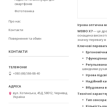
смартфонів
Фототехніка
Про нас
Ігрова оптична м
Контакти
WEIBO X7
— це дро
оснащена високоточ
Повернення та обмін
значну перевагу в 
Ключові переваги
КОНТАКТИ
Ергономічна
7 функціона
Регульована
швидкими руха
+380 (68) 586-88-40
Ігрова підсв
Надійний ка
Вбудована в
вул. Хотинська, 45Д, 58012, Чернівці,
Технічні характе
Україна
Тип сенсора
Кількість кн