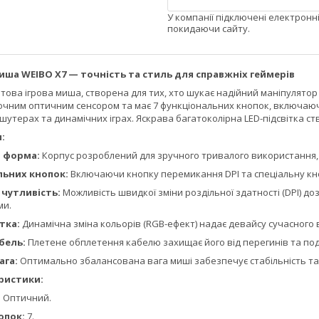
У компанії підключені електронн
покидаючи сайту.
иша WEIBO X7 — точність та стиль для справжніх геймерів
това ігрова миша, створена для тих, хто шукає надійний маніпулято
ним оптичним сенсором та має 7 функціональних кнопок, включаючи о
шутерах та динамічних іграх. Яскрава багатоколірна LED-підсвітка ст
:
 форма:
Корпус розроблений для зручного тривалого використання, мі
льних кнопок:
Включаючи кнопку перемикання DPI та спеціальну кнопк
 чутливість:
Можливість швидкої зміни роздільної здатності (DPI) 
ми.
ітка:
Динамічна зміна кольорів (RGB-ефект) надає девайсу сучасного 
бель:
Плетене обплетення кабелю захищає його від перегинів та по
ага:
Оптимально збалансована вага миші забезпечує стабільність та ч
ристики:
:
Оптичний.
опок:
7.