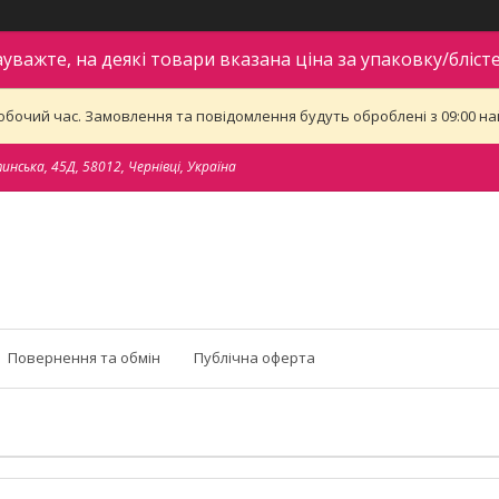
ауважте, на деякі товари вказана ціна за упаковку/блісте
обочий час. Замовлення та повідомлення будуть оброблені з 09:00 най
тинська, 45Д, 58012, Чернівці, Україна
Повернення та обмін
Публічна оферта