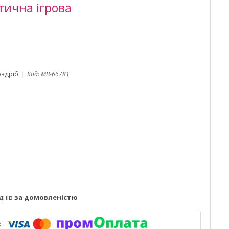
тична ігрова
оздріб
Код:
MB-66781
днів
за домовленістю