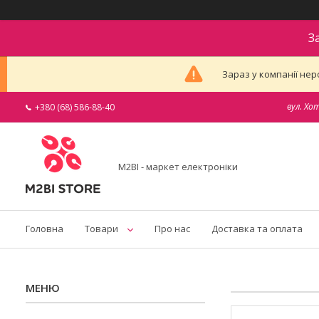
З
Зараз у компанії нер
вул. Хо
+380 (68) 586-88-40
M2BI - маркет електроніки
Головна
Товари
Про нас
Доставка та оплата