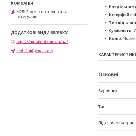
Роздільна з
M2BI Store - світ техніки та
Інтерфейс п
аксесуарів
Тип підключ
Сумісність:
W
Колір:
Чорний
https://mobitobi.com.ua/ua/
mobi2bi@gmail.com
ХАРАКТЕРИСТИК
Основні
Виробник
Тип
Підключення прис