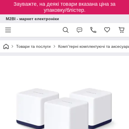
Зауважте, на деякі товари вказана ціна за
упаковку/блістер.
M2BI - маркет електроніки
Товари та послуги
Компʼтерні комплектуючі та аксесуар