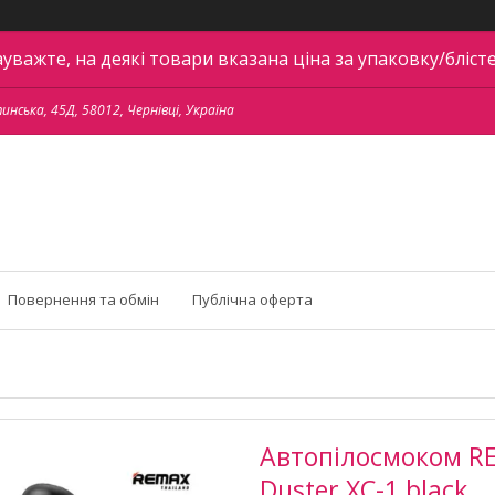
ауважте, на деякі товари вказана ціна за упаковку/блісте
тинська, 45Д, 58012, Чернівці, Україна
Повернення та обмін
Публічна оферта
Автопілосмоком RE
Duster XC-1 black