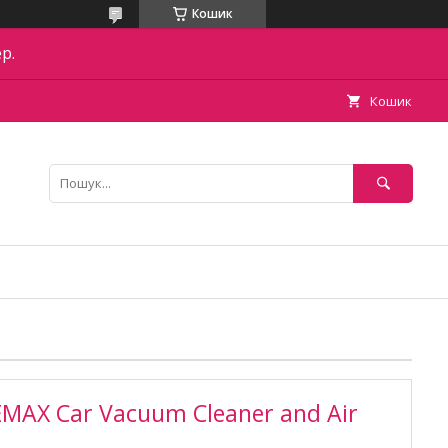
Кошик
р.
Кошик
MAX Car Vacuum Cleaner and Air