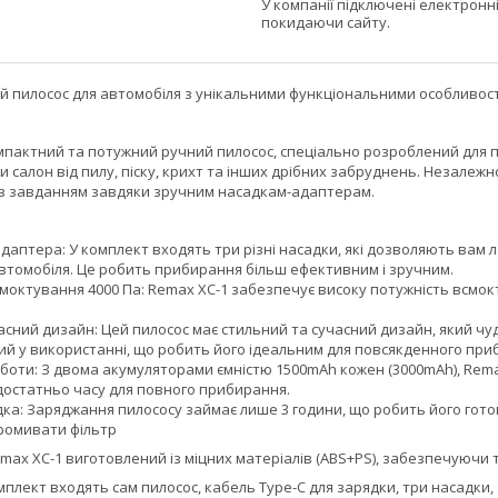
У компанії підключені електронн
покидаючи сайту.
ий пилосос для автомобіля з унікальними функціональними особливос
омпактний та потужний ручний пилосос, спеціально розроблений для 
салон від пилу, піску, крихт та інших дрібних забруднень. Незалежно
 із завданням завдяки зручним насадкам-адаптерам.
даптера: У комплект входять три різні насадки, які дозволяють вам л
втомобіля. Це робить прибирання більш ефективним і зручним.
моктування 4000 Па: Remax XC-1 забезпечує високу потужність всмок
асний дизайн: Цей пилосос має стильний та сучасний дизайн, який чу
ий у використанні, що робить його ідеальним для повсякденного при
боти: З двома акумуляторами ємністю 1500mAh кожен (3000mAh), Rem
остатньо часу для повного прибирання.
ка: Заряджання пилососу займає лише 3 години, що робить його гото
ромивати фільтр
emax XC-1 виготовлений із міцних матеріалів (ABS+PS), забезпечуючи 
мплект входять сам пилосос, кабель Type-C для зарядки, три насадки,