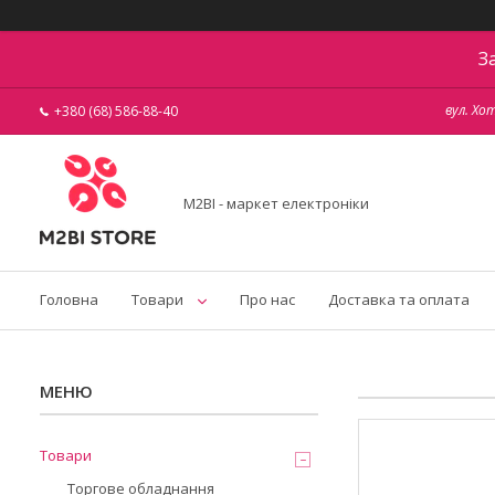
З
вул. Хо
+380 (68) 586-88-40
M2BI - маркет електроніки
Головна
Товари
Про нас
Доставка та оплата
Товари
Торгове обладнання