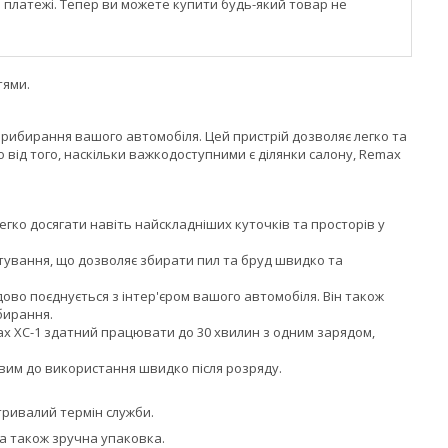
і платежі. Тепер ви можете купити будь-який товар не
тями.
прибирання вашого автомобіля. Цей пристрій дозволяє легко та
 від того, наскільки важкодоступними є ділянки салону, Remax
егко досягати навіть найскладніших куточків та просторів у
тування, що дозволяє збирати пил та бруд швидко та
дово поєднується з інтер'єром вашого автомобіля. Він також
бирання.
ax XC-1 здатний працювати до 30 хвилин з одним зарядом,
вим до використання швидко після розряду.
тривалий термін служби.
 а також зручна упаковка.