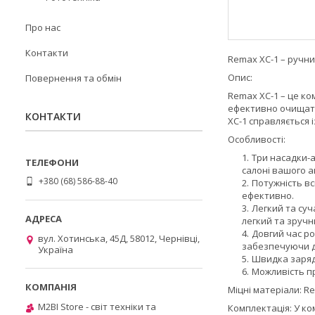
Про нас
Контакти
Remax XC-1 – ручн
Опис:
Повернення та обмін
Remax XC-1 – це к
ефективно очищати 
КОНТАКТИ
XC-1 справляється
Особливості:
Три насадки-а
салоні вашого а
+380 (68) 586-88-40
Потужність вс
ефективно.
Легкий та суч
легкий та зручн
Довгий час ро
вул. Хотинська, 45Д, 58012, Чернівці,
забезпечуючи д
Україна
Швидка заряд
Можливість п
Міцні матеріали: R
M2BI Store - світ техніки та
Комплектація: У ко