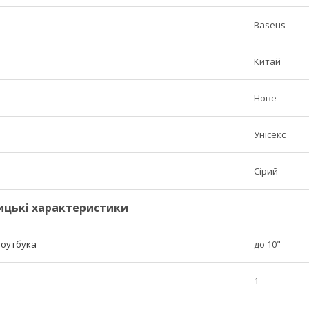
Baseus
Китай
Нове
Унісекс
Сірий
ицькі характеристики
ноутбука
до 10"
1