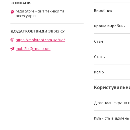
Виробник
M2BI Store - світ техніки та
аксесуарів
Країна виробник
https://mobitobi.com.ua/ua/
Стан
mobi2bi@gmail.com
Стать
Колір
Користувальн
Діагональ екрана 
Кількість відділень