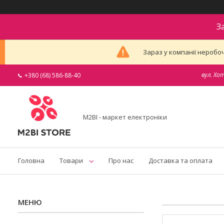
З
Зараз у компанії неробоч
вул. Хо
+380 (68) 586-88-40
M2BI - маркет електроніки
Головна
Товари
Про нас
Доставка та оплата