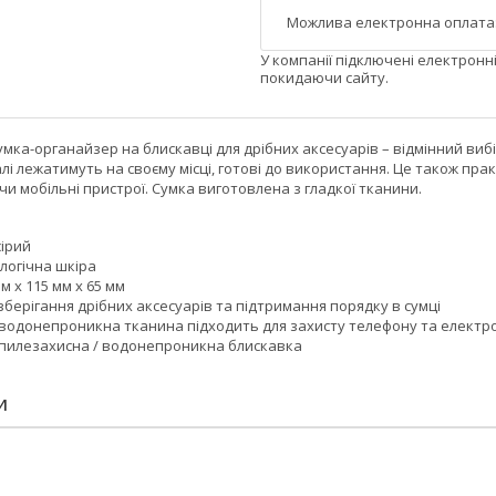
У компанії підключені електронн
покидаючи сайту.
ка-органайзер на блискавці для дрібних аксесуарів – відмінний вибір 
талі лежатимуть на своєму місці, готові до використання. Це також пр
 чи мобільні пристрої. Сумка виготовлена з гладкої тканини.
сірий
логічна шкіра
м x 115 мм x 65 мм
зберігання дрібних аксесуарів та підтримання порядку в сумці
 водонепроникна тканина підходить для захисту телефону та електро
 пилезахисна / водонепроникна блискавка
И