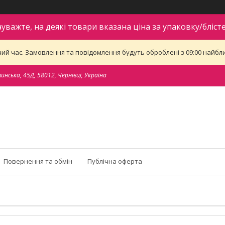
ауважте, на деякі товари вказана ціна за упаковку/блісте
ий час. Замовлення та повідомлення будуть оброблені з 09:00 найближ
тинська, 45Д, 58012, Чернівці, Україна
Повернення та обмін
Публічна оферта