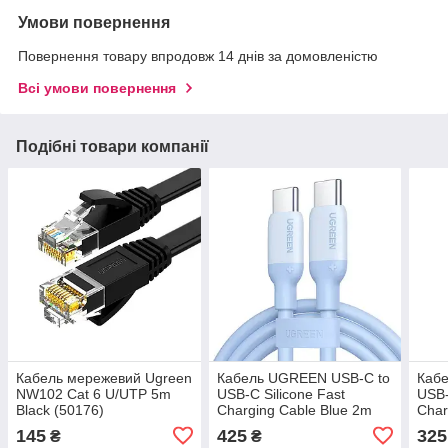
Умови повернення
Повернення товару впродовж 14 днів за домовленістю
Всі умови повернення
Подібні товари компанії
Кабель мережевий Ugreen
Кабель UGREEN USB-C to
Каб
NW102 Cat 6 U/UTP 5m
USB-C Silicone Fast
USB-
Black (50176)
Charging Cable Blue 2m
Char
(15281)
1m (
145
425
325
₴
₴