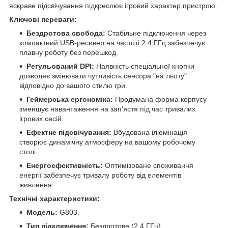
яскраве підсвічування підкреслює ігровий характер пристрою.
Ключові переваги:
Бездротова свобода:
Стабільне підключення через
компактний USB-ресивер на частоті 2.4 ГГц забезпечує
плавну роботу без перешкод.
Регульований DPI:
Наявність спеціальної кнопки
дозволяє змінювати чутливість сенсора "на льоту"
відповідно до вашого стилю гри.
Геймерська ергономіка:
Продумана форма корпусу
зменшує навантаження на зап'ястя під час тривалих
ігрових сесій.
Ефектне підсвічування:
Вбудована ілюмінація
створює динамічну атмосферу на вашому робочому
столі.
Енергоефективність:
Оптимізоване споживання
енергії забезпечує тривалу роботу від елементів
живлення.
Технічні характеристики:
Модель:
G803.
Тип підключення:
Бездротове (2.4 ГГц).