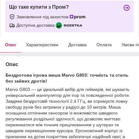
Що таке купити з Пром?
Замовлення під захистом
Доступна доставка
Опис
Характеристики
Доставка
Оплата
Умови п
Опис
Бездротова ігрова миша Marvo G803: точність та стиль
без зайвих дротів!
Marvo G803 — це ідеальний вибір для геймерів, які шукають
універсальний маніпулятор для ігор та повсякденної роботи.
Завдяки бездротовій технології 2.4 ГГц, ви отримуєте повну
свободу рухів без затримок у радіусі до 10 метрів. Миша
оснащена оптичним сенсором із можливістю швидкого
регулювання роздільної здатності, що дозволяє миттєво
перемикатися між точним прицілюванням у шутерах та
швидким переміщенням курсора. Ергономічний корпус із
приємним на дотик покриттям забезпечує надійний хват, а