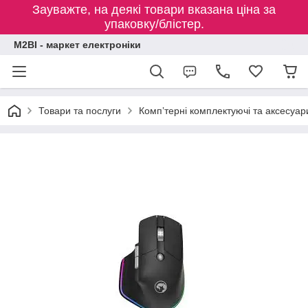
Зауважте, на деякі товари вказана ціна за
упаковку/блістер.
M2BI - маркет електроніки
Товари та послуги
Компʼтерні комплектуючі та аксесуар