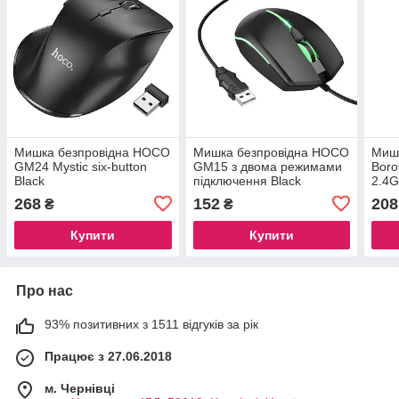
Мишка безпровідна HOCO
Мишка безпровідна HOCO
Мишк
GM24 Mystic six-button
GM15 з двома режимами
Boro
Black
підключення Black
2.4G
mous
268
152
208
₴
₴
Купити
Купити
Про нас
93% позитивних з 1511 відгуків за рік
Працює з 27.06.2018
м. Чернівці