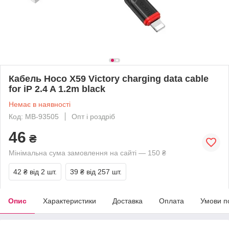
Кабель Hoco X59 Victory charging data cable
for iP 2.4 A 1.2m black
Немає в наявності
Код: MB-93505
Опт і роздріб
46
₴
Мінімальна сума замовлення на сайті — 150 ₴
42 ₴
від 2 шт.
39 ₴
від 257 шт.
Опис
Характеристики
Доставка
Оплата
Умови п