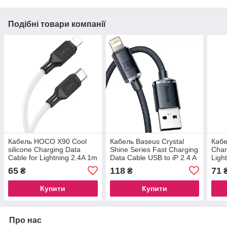
Подібні товари компанії
Кабель HOCO X90 Cool
Кабель Baseus Crystal
Кабе
silicone Charging Data
Shine Series Fast Charging
Char
Cable for Lightning 2.4A 1m
Data Cable USB to iP 2.4 A
Ligh
white
1.2 m Black (CAJY000001)
65
118
71
₴
₴
Купити
Купити
Про нас