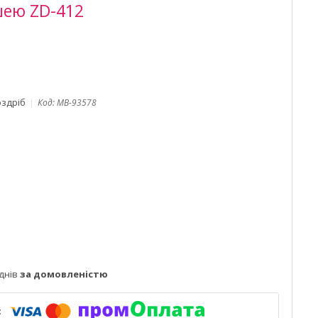
шею ZD-412
оздріб
Код:
MB-93578
днів
за домовленістю