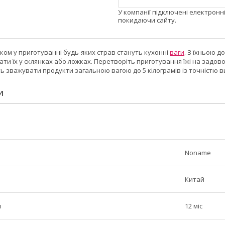
У компанії підключені електронн
покидаючи сайту.
ком у приготуванні будь-яких страв стануть кухонні
ваги
. З їхньою д
ати їх у склянках або ложках. Перетворіть приготування їжі на задо
ь зважувати продукти загальною вагою до 5 кілограмів із точністю в
И
Noname
Китай
н
12 міс