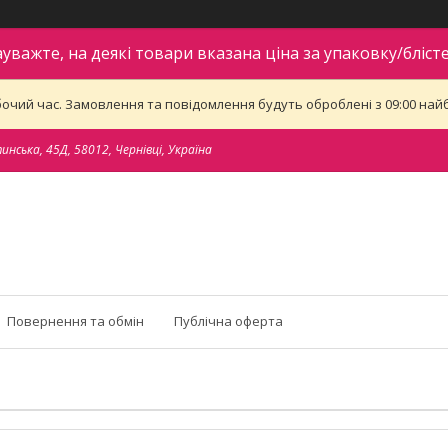
ауважте, на деякі товари вказана ціна за упаковку/блісте
бочий час. Замовлення та повідомлення будуть оброблені з 09:00 найб
тинська, 45Д, 58012, Чернівці, Україна
Повернення та обмін
Публічна оферта