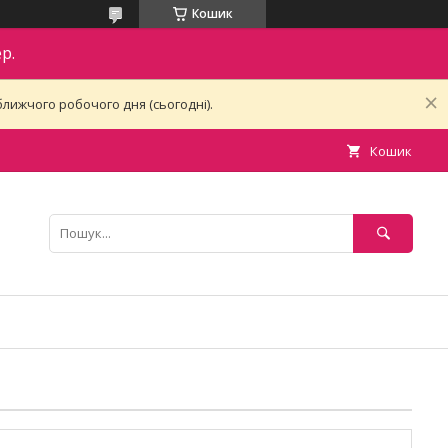
Кошик
р.
лижчого робочого дня (сьогодні).
Кошик