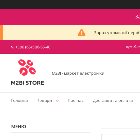
З
Зараз у компанії неро
вул. Хо
+380 (68) 586-88-40
M2BI - маркет електроніки
Головна
Товари
Про нас
Доставка та оплата