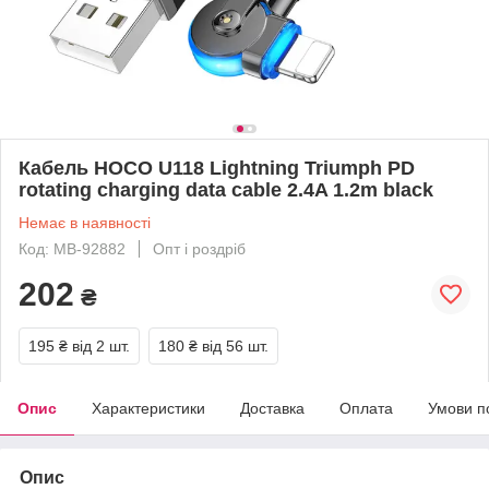
Кабель HOCO U118 Lightning Triumph PD
rotating charging data cable 2.4A 1.2m black
Немає в наявності
Код: MB-92882
Опт і роздріб
202
₴
195 ₴
від 2 шт.
180 ₴
від 56 шт.
Опис
Характеристики
Доставка
Оплата
Умови п
Опис