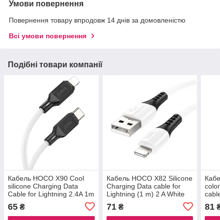
Умови повернення
Повернення товару впродовж 14 днів за домовленістю
Всі умови повернення
Подібні товари компанії
Кабель HOCO X90 Cool
Кабель HOCO X82 Silicone
Кабе
silicone Charging Data
Charging Data cable for
colo
Cable for Lightning 2.4A 1m
Lightning (1 m) 2 A White
cabl
white
whit
65
71
81
₴
₴