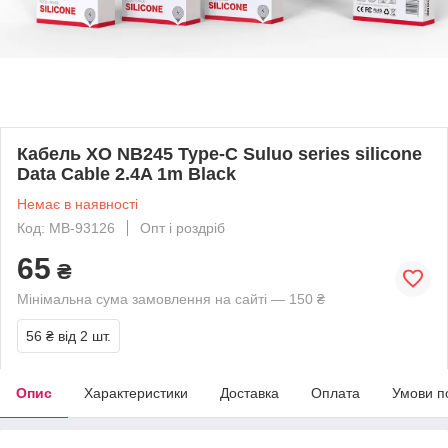
Кабель XO NB245 Type-C Suluo series silicone
Data Cable 2.4A 1m Black
Немає в наявності
Код: MB-93126
Опт і роздріб
65
₴
Мінімальна сума замовлення на сайті — 150 ₴
56 ₴
від 2 шт.
Опис
Характеристики
Доставка
Оплата
Умови п