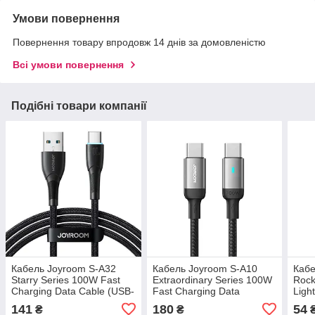
Умови повернення
Повернення товару впродовж 14 днів за домовленістю
Всі умови повернення
Подібні товари компанії
Кабель Joyroom S-A32
Кабель Joyroom S-A10
Каб
Starry Series 100W Fast
Extraordinary Series 100W
Rock
Charging Data Cable (USB-
Fast Charging Data
Ligh
A to Type-C) 1m Black
Cable（Type-C to Type-
1m b
141
180
54
₴
₴
C）1.2m Black