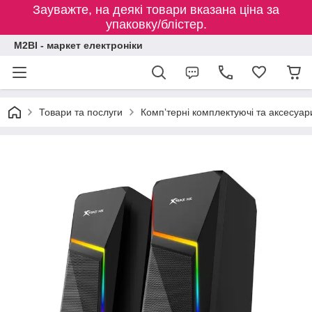
Зауважте, на деякі товари вказана ціна за
упаковку/блістер.
M2BI - маркет електроніки
Товари та послуги
Компʼтерні комплектуючі та аксесуар