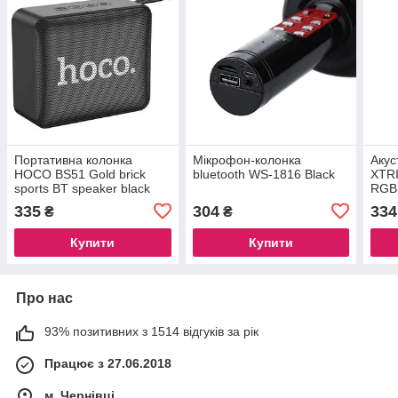
Портативна колонка
Мікрофон-колонка
Акус
HOCO BS51 Gold brick
bluetooth WS-1816 Black
XTRI
sports BT speaker black
RGB 
3.5m
335
304
334
₴
₴
Купити
Купити
Про нас
93% позитивних з 1514 відгуків за рік
Працює з 27.06.2018
м. Чернівці