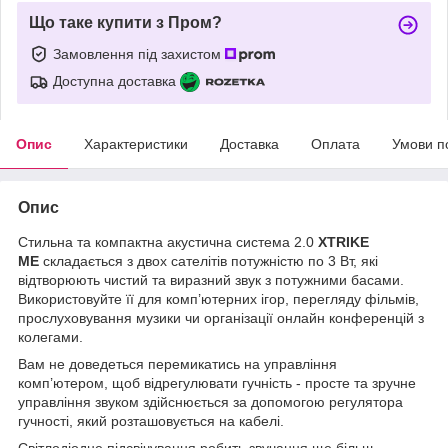
Що таке купити з Пром?
Замовлення під захистом
Доступна доставка
Опис
Характеристики
Доставка
Оплата
Умови п
Опис
Стильна та компактна акустична система 2.0
XTRIKE
ME
складається з двох сателітів потужністю по 3 Вт, які
відтворюють чистий та виразний звук з потужними басами.
Використовуйте її для комп’ютерних ігор, перегляду фільмів,
прослуховування музики чи організації онлайн конференцій з
колегами.
Вам не доведеться перемикатись на управління
комп’ютером, щоб відрегулювати гучність - просте та зручне
управління звуком здійснюється за допомогою регулятора
гучності, який розташовується на кабелі.
Світлодіодне підсвічування робить звучання ще більш