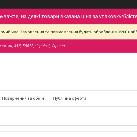
ауважте, на деякі товари вказана ціна за упаковку/блісте
бочий час. Замовлення та повідомлення будуть оброблені з 09:00 найб
тинська, 45Д, 58012, Чернівці, Україна
Повернення та обмін
Публічна оферта