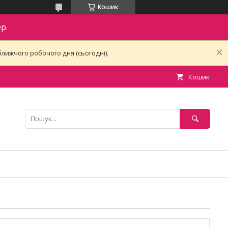
Кошик
р.
лижчого робочого дня (сьогодні).
Кошик