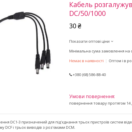
Кабель розгалужув
DC/50/1000
30 ₴
Показати оптові ціни
Мінімальна сума замовлення на с
Немає в наявності
Оптом і в р
+380 (68) 586-88-40
повернення товару протягом 14 
ення DC1-3 призначений для під'єднання трьох пристроїв систем від
єму DCF і трьох виводів з роз'ємами DCM.