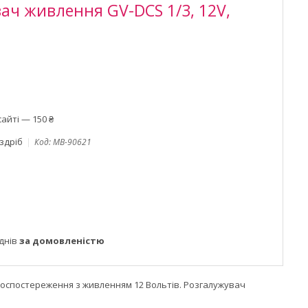
ач живлення GV-DCS 1/3, 12V,
айті — 150 ₴
оздріб
Код:
MB-90621
днів
за домовленістю
еоспостереження з живленням 12 Вольтів. Розгалужувач