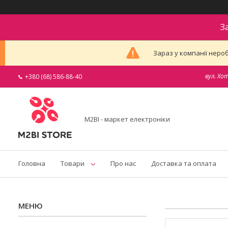
З
Зараз у компанії неро
вул. Хо
+380 (68) 586-88-40
M2BI - маркет електроніки
Головна
Товари
Про нас
Доставка та оплата