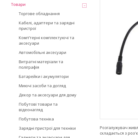
Товари
Торгове обладнання
Кабелі, адаптери та зарядні
пристрої
Компʼтерні комплектуючі та
аксесуари
Автомобільні аксесуари
Витратні матеріали та
поліграфія
Батарейки і акумулятори
Миючі засоби та догляд
Декор та аксесуари для дому
Побутові товари та
відеонагляд
Побутова техніка
Розгалужувач живл
Зарядні пристрої для техніки
складається з роз'
Гаджети та аксесуари для