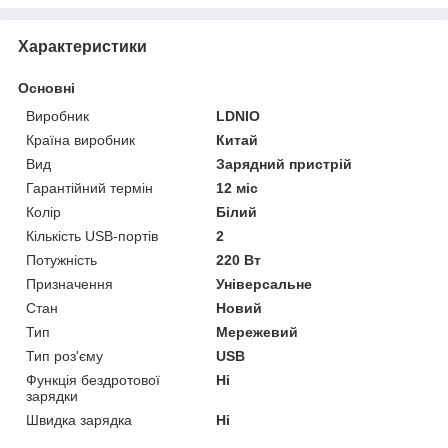
Характеристики
Основні
Виробник
LDNIO
Країна виробник
Китай
Вид
Зарядний пристрій
Гарантійний термін
12 міс
Колір
Білий
Кількість USB-портів
2
Потужність
220 Вт
Призначення
Універсальне
Стан
Новий
Тип
Мережевий
Тип роз'єму
USB
Функція бездротової
Ні
зарядки
Швидка зарядка
Ні