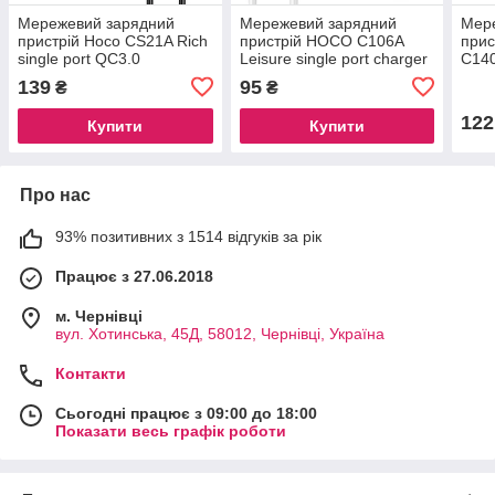
Мережевий зарядний
Мережевий зарядний
Мер
пристрій Hoco CS21A Rich
пристрій HOCO C106A
прис
single port QC3.0
Leisure single port charger
C140
charger(EU)+Type-C Black
Type-C, 10.5W 2.1A white
QC3.
139
95
₴
₴
/36
(EU)
122
Купити
Купити
Про нас
93% позитивних з 1514 відгуків за рік
Працює з 27.06.2018
м. Чернівці
вул. Хотинська, 45Д, 58012, Чернівці, Україна
Контакти
Сьогодні працює з 09:00 до 18:00
Показати весь графік роботи