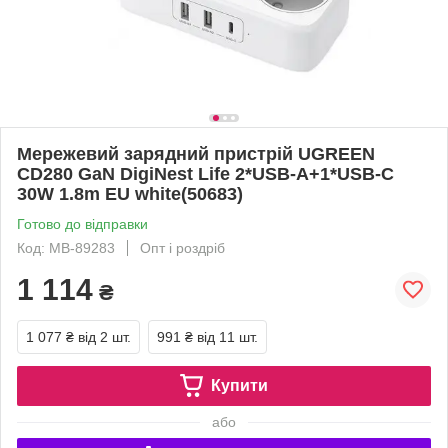
Мережевий зарядний пристрій UGREEN
CD280 GaN DigiNest Life 2*USB-A+1*USB-C
30W 1.8m EU white(50683)
Готово до відправки
Код: MB-89283
Опт і роздріб
1 114
₴
1 077 ₴
від 2 шт.
991 ₴
від 11 шт.
Купити
або