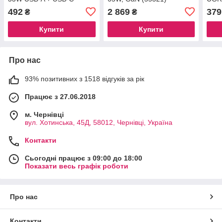
charger with 30W USB-C
Desk
492
2 869
379
₴
₴
Lightning 1m cable white
20W 
Купити
Купити
Про нас
93% позитивних з 1518 відгуків за рік
Працює з 27.06.2018
м. Чернівці
вул. Хотинська, 45Д, 58012, Чернівці, Україна
Контакти
Сьогодні працює з 09:00 до 18:00
Показати весь графік роботи
Про нас
Контакти