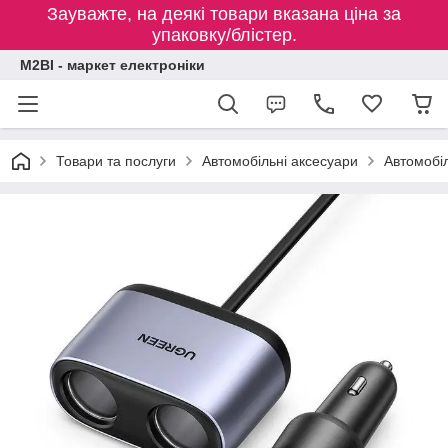
Зауважте, на деякі товари вказана ціна за
упаковку/блістер.
M2BI - маркет електроніки
Товари та послуги
Автомобільні аксесуари
Автомобіл