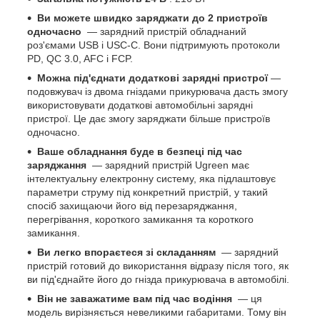
Ви можете швидко заряджати до 2 пристроїв
одночасно
— зарядний пристрій обладнаний
роз'ємами USB і USC-C. Вони підтримують протоколи
PD, QC 3.0, AFC і FCP.
Можна під'єднати додаткові зарядні пристрої
—
подовжувач із двома гніздами прикурювача дасть змогу
використовувати додаткові автомобільні зарядні
пристрої. Це дає змогу заряджати більше пристроїв
одночасно.
Ваше обладнання буде в безпеці під час
заряджання
— зарядний пристрій Ugreen має
інтелектуальну електронну систему, яка підлаштовує
параметри струму під конкретний пристрій, у такий
спосіб захищаючи його від перезаряджання,
перегрівання, короткого замикання та короткого
замикання.
Ви легко впораєтеся зі складанням
— зарядний
пристрій готовий до використання відразу після того, як
ви під'єднайте його до гнізда прикурювача в автомобілі.
Він не заважатиме вам під час водіння
— ця
модель вирізняється невеликими габаритами. Тому він