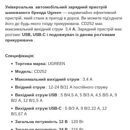
Універсальна
автомобільний зарядний пристрій
шанованого бренда Ugreen
— надзвичайно ефективний
пристрій, який стане в пригоді в дорозі. Ви можете під'єднати
його до будь-якого гнізду прикурювача. CD252 має
максимальний вихідний струм 3,4
А.
Зарядний пристрій має
роз'єми:
USB, USB-C і подовжувач із двома роз'ємами
прикурювача
.
Специфікація:
Торгова марка:
UGREEN
Модель:
CD252
Максимальний вихідний струм
: 3,4 А
Вхідний струм
: 12-24 В/11 А постійного струму
Вихідний струм USB
: 5 В/4,5 А, 5 В/3 А, 4,5 В/5 А, 9
В/2 А, 12 В/1,5 А
Вихідний струм USB-C
: 5 В/3 А, 9 В/2,22 А, 12
В/1,67 А
Загальна потужність 12 В
: 120 Вт
Загальна потужність 24 В
: 216 Вт