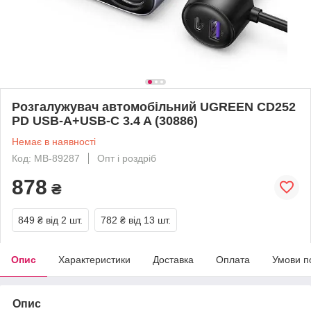
Розгалужувач автомобiльний UGREEN CD252
PD USB-A+USB-C 3.4 A (30886)
Немає в наявності
Код: MB-89287
Опт і роздріб
878
₴
849 ₴
від 2 шт.
782 ₴
від 13 шт.
Опис
Характеристики
Доставка
Оплата
Умови п
Опис