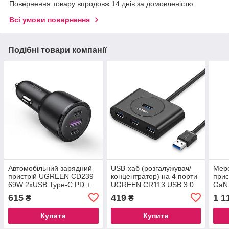
Повернення товару впродовж 14 днів за домовленістю
Всі умови повернення
Подібні товари компанії
Автомобільний зарядний
USB-хаб (розгалужувач/
Мер
пристрій UGREEN CD239
концентратор) на 4 порти
при
69W 2xUSB Type-C PD +
UGREEN CR113 USB 3.0
GaN 
USB-A Fast Car Charger
HUB 1m Black (20291)
A+1
615
419
1 1
₴
₴
Black (20467)
whit
Купити
Купити