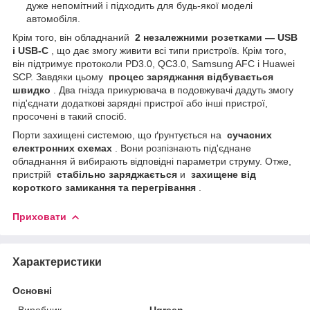
дуже непомітний і підходить для будь-якої моделі
автомобіля.
Крім того, він обладнаний
2 незалежними розетками — USB
і USB-C
, що дає змогу живити всі типи пристроїв. Крім того,
він підтримує протоколи PD3.0, QC3.0, Samsung AFC і Huawei
SCP. Завдяки цьому
процес заряджання відбувається
швидко
. Два гнізда прикурювача в подовжувачі дадуть змогу
під'єднати додаткові зарядні пристрої або інші пристрої,
просочені в такий спосіб.
Порти захищені системою, що ґрунтується на
сучасних
електронних схемах
. Вони розпізнають під'єднане
обладнання й вибирають відповідні параметри струму. Отже,
пристрій
стабільно заряджається
и
захищене від
короткого замикання та перегрівання
.
Приховати
Характеристики
Основні
Виробник
Ugreen