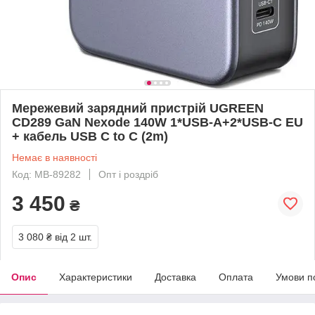
Мережевий зарядний пристрій UGREEN
CD289 GaN Nexode 140W 1*USB-A+2*USB-C EU
+ кабель USB C to C (2m)
Немає в наявності
Код: MB-89282
Опт і роздріб
3 450
₴
3 080 ₴
від 2 шт.
Опис
Характеристики
Доставка
Оплата
Умови п