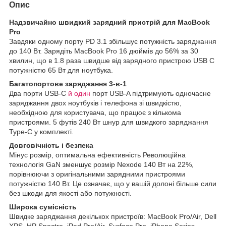
Опис
Надзвичайно швидкий зарядний пристрій для MacBook
Pro
Завдяки одному порту PD 3.1 збільшує потужність заряджання
до 140 Вт. Зарядіть MacBook Pro 16 дюймів до 56% за 30
хвилин, що в 1.8 раза швидше від зарядного пристрою USB C
потужністю 65 Вт для ноутбука.
Багатопортове заряджання 3-в-1
Два порти USB-C
й один
порт USB-A підтримують одночасне
заряджання двох ноутбуків і телефона зі швидкістю,
необхідною для користувача, що працює з кількома
пристроями. 5 футів 240 Вт шнур для швидкого заряджання
Type-C у комплекті.
Довговічність і безпека
Мінус розмір, оптимальна ефективність Революційна
технологія GaN зменшує розмір Nexode 140 Вт на 22%,
порівнюючи з оригінальними зарядними пристроями
потужністю 140 Вт. Це означає, що у вашій долоні більше сили
без шкоди для якості або потужності.
Широка сумісність
Швидке заряджання декількох пристроїв: MacBook Pro/Air, Dell
XPS, HP Spectre, iPad Pro/Air, Surface Pro, iPhone Series,