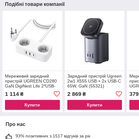
Подібні товари компанії
Мережевий зарядний
Зарядний пристрій Ugreen
Мер
пристрій UGREEN CD280
2w1 X555 USB + 2x USB-C
прис
GaN DigiNest Life 2*USB-
65W, GaN (55321)
UGR
A+1*USB-C 30W 1.8m EU
Desk
1 114
2 869
379
₴
₴
white(50683)
20W 
Купити
Купити
Про нас
93% позитивних з 1517 відгуків за рік