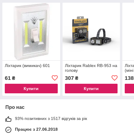
Ліхтарик (вимикач) 601
Ліхтарик Rablex RB-953 на
Ліхт
голову
(мін
61
307
138
₴
₴
Купити
Купити
Про нас
93% позитивних з 1517 відгуків за рік
Працює з 27.06.2018