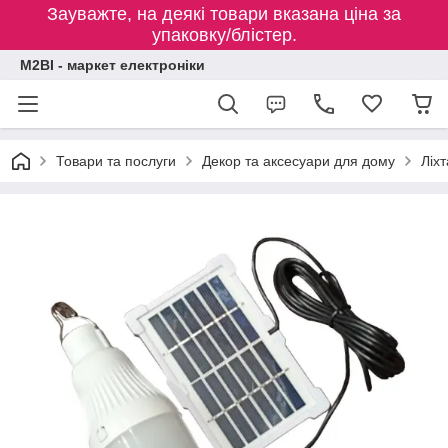
Зауважте, на деякі товари вказана ціна за
упаковку/блістер.
M2BI - маркет електроніки
Товари та послуги
Декор та аксесуари для дому
Ліх