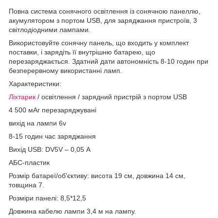
Повна система сонячного освітлення із сонячною панеллю,
акумулятором з портом USB, для заряджання пристроїв, 3
світлодіодними лампами.
Використовуйте сонячну панель, що входить у комплект
поставки, і зарядіть її внутрішню батарею, що
перезаряджається. Здатний дати автономність 8-10 годин при
безперервному використанні ламп.
Характеристики:
Ліхтарик
/ освітлення / зарядний пристрій з портом USB
4 500 мАг перезаряджувані
вихід на лампи 6v
8-15 годин час заряджання
Вихід USB: DV5V – 0,05 А
АБС-пластик
Розмір батареї/об'єктиву: висота 19 см, довжина 14 см,
товщина 7.
Розміри панелі: 8,5*12,5
Довжина кабелю лампи 3,4 м на лампу.