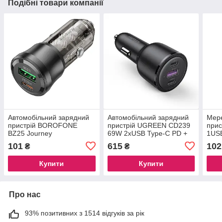
Подібні товари компанії
Автомобільний зарядний
Автомобільний зарядний
Мер
пристрій BOROFONE
пристрій UGREEN CD239
прис
BZ25 Journey
69W 2xUSB Type-C PD +
1USB
PD38W(1C1A) car charger
USB-A Fast Car Charger
101
615
102
₴
₴
Black
Black (20467)
Купити
Купити
Про нас
93% позитивних з 1514 відгуків за рік