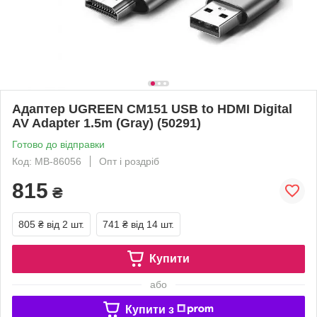
Адаптер UGREEN CM151 USB to HDMI Digital
AV Adapter 1.5m (Gray) (50291)
Готово до відправки
Код: MB-86056
Опт і роздріб
815
₴
805 ₴
від 2 шт.
741 ₴
від 14 шт.
Купити
або
Купити з