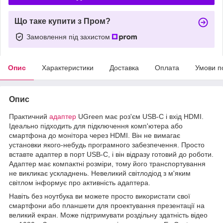
Що таке купити з Пром?
Замовлення під захистом
Опис
Характеристики
Доставка
Оплата
Умови п
Опис
Практичний
адаптер
UGreen має роз'єм USB-C і вхід HDMI.
Ідеально підходить для підключення комп'ютера або
смартфона до монітора через HDMI. Він не вимагає
установки якого-небудь програмного забезпечення. Просто
вставте адаптер в порт USB-C, і він відразу готовий до роботи.
Адаптер має компактні розміри, тому його транспортування
не викликає ускладнень. Невеликий світлодіод з м'яким
світлом інформує про активність адаптера.
Навіть без ноутбука ви можете просто використати свої
смартфони або планшети для проектування презентації на
великий екран. Може підтримувати роздільну здатність відео