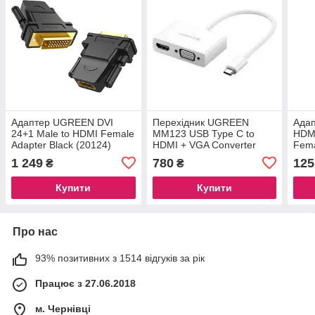
Адаптер UGREEN DVI
Перехідник UGREEN
Ада
24+1 Male to HDMI Female
MM123 USB Type C to
HDMI
Adapter Black (20124)
HDMI + VGA Converter
Fema
White 30843 Адаптер для
(UG
1 249
780
125
₴
₴
підключення монітора
Купити
Купити
Про нас
93% позитивних з 1514 відгуків за рік
Працює з 27.06.2018
м. Чернівці