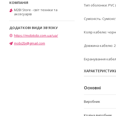
Тип оболонки: PVC 
M2BI Store - світ техніки та
аксесуарів
Сумісність: Сумісні
Колір кабелю: чор
https://mobitobi.com.ua/ua/
mobi2bi@gmail.com
Довжина кабелю: 2
Екранування кабел
ХАРАКТЕРИСТИК
Основні
Виробник
Країна виробник