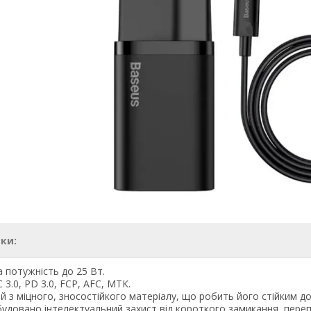
ки:
 потужність до 25 Вт.
 3.0, PD 3.0, FCP, AFC, МТК.
 з міцного, зносостійкого матеріалу, що робить його стійким д
будовано інтелектуальний захист від короткого замикання, переп