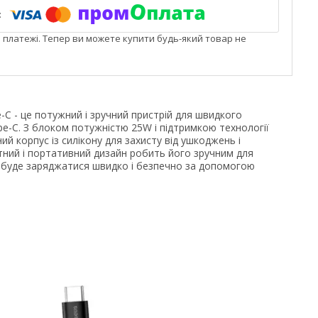
і платежі. Тепер ви можете купити будь-який товар не
e-C - це потужний і зручний пристрій для швидкого
e-C. З блоком потужністю 25W і підтримкою технології
ий корпус із силікону для захисту від ушкоджень і
тний і портативний дизайн робить його зручним для
й буде заряджатися швидко і безпечно за допомогою