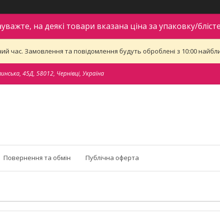
ауважте, на деякі товари вказана ціна за упаковку/блісте
ий час. Замовлення та повідомлення будуть оброблені з 10:00 найближ
тинська, 45Д, 58012, Чернівці, Україна
Повернення та обмін
Публічна оферта