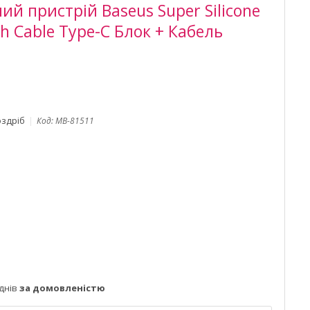
й пристрій Baseus Super Silicone
h Cable Type-C Блок + Кабель
оздріб
Код:
MB-81511
днів
за домовленістю