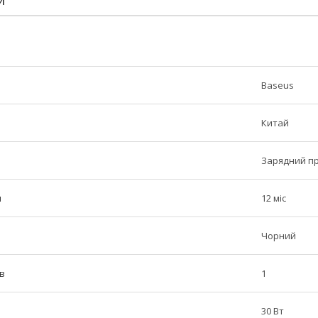
И
Baseus
Китай
Зарядний пр
н
12 міс
Чорний
ів
1
30 Вт