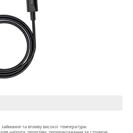
о займання та впливу високої температури.
адів напруги, перегріву, перевантаження за струмом,