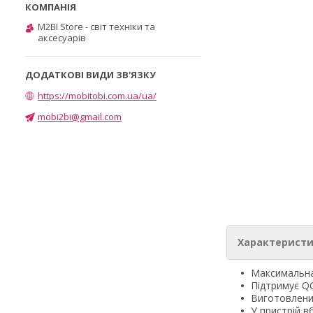
M2BI Store - світ техніки та
аксесуарів
https://mobitobi.com.ua/ua/
mobi2bi@gmail.com
Характеристи
Максимальна
Підтримує QC
Виготовлений
У пристрій в