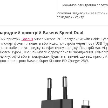
У компанії підключені електронн
покидаючи сайту.
арядний пристрій Baseus Speed Dual
ний пристрій
Baseus
Super Silicone PD Charger 25W with Cable Typ
о смартфона, планшета або інших пристроїв через порт USB Typ
D), він забезпечує швидку та ефективну зарядку. Пристрій має міцн
абелем Type-C, щоб ви могли одразу почати заряджання. Компак
удинку, офісі або в подорожах. Будьте впевнені, що ваш пристрі
ного пристрою Baseus Super Silicone PD Charger 25W.