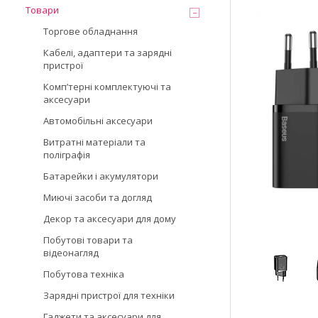
Товари
Торгове обладнання
Кабелі, адаптери та зарядні
пристрої
Компʼтерні комплектуючі та
аксесуари
Автомобільні аксесуари
Витратні матеріали та
поліграфія
Батарейки і акумулятори
Миючі засоби та догляд
Декор та аксесуари для дому
Побутові товари та
відеонагляд
Побутова техніка
Зарядні пристрої для техніки
Гаджети та аксесуари для