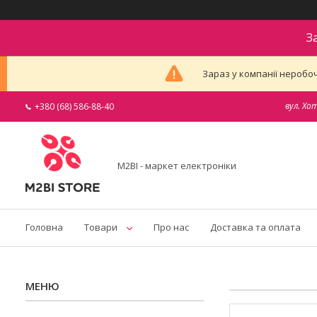
З
Зараз у компанії неробоч
вул. Хо
+380 (68) 586-88-40
M2BI - маркет електроніки
Головна
Товари
Про нас
Доставка та оплата