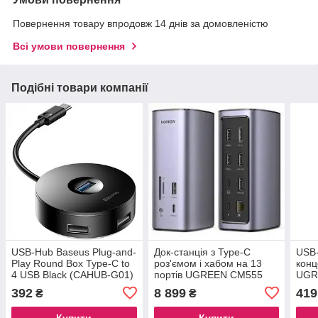
Повернення товару впродовж 14 днів за домовленістю
Всі умови повернення
Подібні товари компанії
USB-Hub Baseus Plug-and-
Док-станція з Type-C
USB-
Play Round Box Type-C to
роз'ємом і хабом на 13
конц
4 USB Black (CAHUB-G01)
портів UGREEN CM555
UGR
UGREEN USB-C
HUB 
392
8 899
419
₴
₴
Multifunction Docking
Station Pro 90325
Купити
Купити