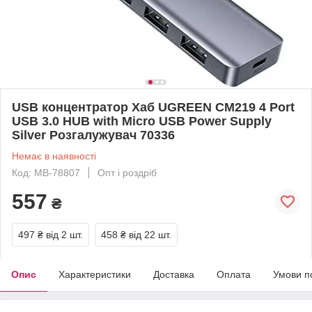
USB концентратор Хаб UGREEN CM219 4 Port
USB 3.0 HUB with Micro USB Power Supply
Silver Розгалужувач 70336
Немає в наявності
Код: MB-78807
Опт і роздріб
557
₴
497 ₴
від 2 шт.
458 ₴
від 22 шт.
Опис
Характеристики
Доставка
Оплата
Умови п