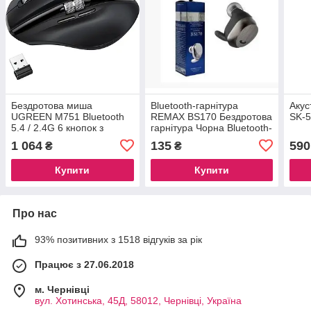
Бездротова миша
Bluetooth-гарнітура
Акус
UGREEN M751 Bluetooth
REMAX BS170 Бездротова
SK-5
5.4 / 2.4G 6 кнопок з
гарнітура Чорна Bluetooth-
бічним колесом Black
гарнітура з мікрофоном
1 064
135
590
₴
₴
(45792)
Купити
Купити
Про нас
93% позитивних з 1518 відгуків за рік
Працює з 27.06.2018
м. Чернівці
вул. Хотинська, 45Д, 58012, Чернівці, Україна