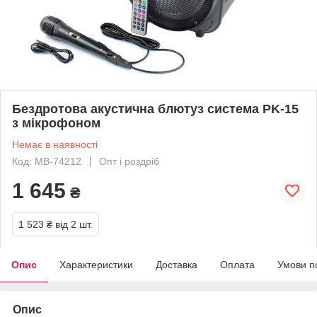
Бездротова акустична блютуз система PK-15
з мікрофоном
Немає в наявності
Код: MB-74212
Опт і роздріб
1 645
₴
1 523 ₴
від 2 шт.
Опис
Характеристики
Доставка
Оплата
Умови п
Опис