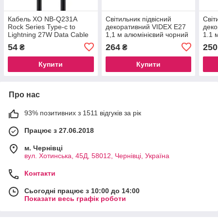
Кабель XO NB-Q231A
Світильник підвісний
Світ
Rock Series Type-c to
декоративний VIDEX Е27
деко
Lightning 27W Data Cable
1,1 м алюмінієвий чорний
1.1 
1m black
54
264
250
₴
₴
Купити
Купити
Про нас
93% позитивних з 1511 відгуків за рік
Працює з 27.06.2018
м. Чернівці
вул. Хотинська, 45Д, 58012, Чернівці, Україна
Контакти
Сьогодні працює з 10:00 до 14:00
Показати весь графік роботи