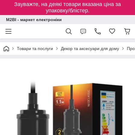
Зауважте, на деякі товари вказана ціна за
упаковку/блістер.
M2BI - маркет електроніки
Товари та послуги
Декор та аксесуари для дому
Про