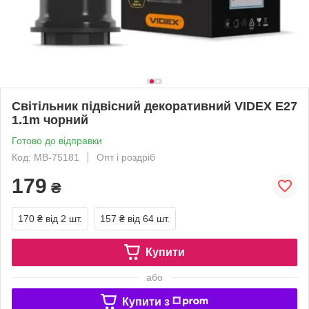
Світільник пiдвiсний декоративний VIDEX E27
1.1m чорний
Готово до відправки
Код: MB-75181
Опт і роздріб
179
₴
170 ₴
від 2 шт.
157 ₴
від 64 шт.
Купити
або
Купити з