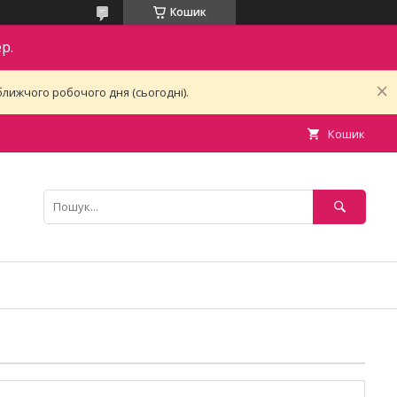
Кошик
р.
лижчого робочого дня (сьогодні).
Кошик