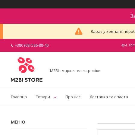
З
Зараз у компанії неро
вул. Хо
+380 (68) 586-88-40
M2BI - маркет електроніки
Головна
Товари
Про нас
Доставка та оплата