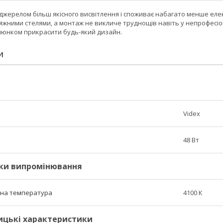
 джерелом більш якісного висвітлення і споживає набагато менше елект
яжними стелями, а монтаж не викличе труднощів навіть у непрофесіо
юнком прикрасити будь-який дизайн.
И
Videx
48 Вт
ки випромінювання
рна температура
4100 К
ицькі характеристики