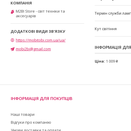
M2BI Store - світ техніки та
Термін служби лам
аксесуарів
Кут світіння
https://mobitobi.com.ua/ua/
ІНФОРМАЦІЯ ДЛ
mobi2bi@gmail.com
Ціна:
1 009 ₴
ІНФОРМАЦІЯ ДЛЯ ПОКУПЦІВ
Наші товари
Відгуки про компанію
Умови доставки та оплати