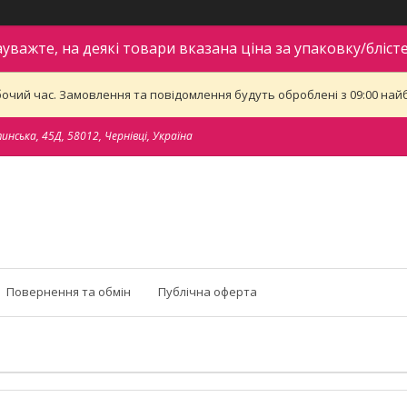
ауважте, на деякі товари вказана ціна за упаковку/блісте
бочий час. Замовлення та повідомлення будуть оброблені з 09:00 найб
тинська, 45Д, 58012, Чернівці, Україна
Повернення та обмін
Публічна оферта