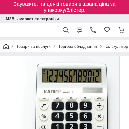
Зауважте, на деякі товари вказана ціна за
упаковку/блістер.
M2BI - маркет електроніки
Товари та послуги
Торгове обладнання
Калькулятор