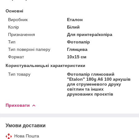
Основні
Виробник
Еталон
Колір
Білий
Призначення
Для принтера/копіра
Тип
Фотопапір
Тип поверхні паперу
Глянцева
Формат
10x15 см
Користувальницькі характеристики
Тип товару
Фотопапір глянсовий
"Etalon" 180g A6 100 аркушів
для струменевого друку
світлин та інших
друкованих проєктів
Приховати
Умови доставки
Нова Пошта