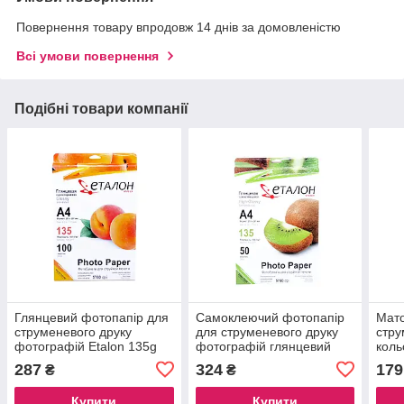
Повернення товару впродовж 14 днів за домовленістю
Всі умови повернення
Подібні товари компанії
Глянцевий фотопапір для
Самоклеючий фотопапір
Мато
струменевого друку
для струменевого друку
стру
фотографій Etalon 135g
фотографій глянцевий
коль
A4 100 аркушів
Etalon 135g A4 50 аркушів/
180g
287
324
179
₴
₴
уп.
Купити
Купити