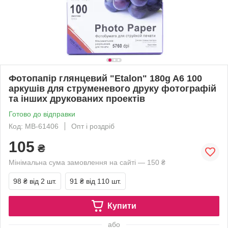
Фотопапір глянцевий "Etalon" 180g A6 100
аркушів для струменевого друку фотографій
та інших друкованих проектів
Готово до відправки
Код: MB-61406
Опт і роздріб
105
₴
Мінімальна сума замовлення на сайті — 150 ₴
98 ₴
від 2 шт.
91 ₴
від 110 шт.
Купити
або