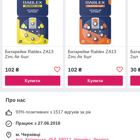
Батарейки Rablex ZA13
Батарейки Rablex ZA13
Бата
Zinc Air 6шт
Zinc Air 6шт
2шт
102
102
30
₴
₴
Купити
Купити
Про нас
93% позитивних з 1517 відгуків за рік
Працює з 27.06.2018
м. Чернівці
вул. Хотинська, 45Д, 58012, Чернівці, Україна