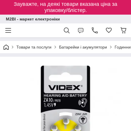
Зауважте, на деякі товари вказана ціна за
упаковку/блістер.
M2BI - маркет електроніки
Товари та послуги
Батарейки і акумулятори
Годинник