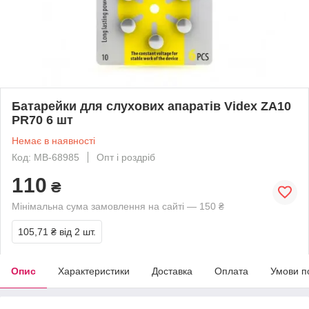
Батарейки для слухових апаратів Videx ZA10
PR70 6 шт
Немає в наявності
Код: MB-68985
Опт і роздріб
110
₴
Мінімальна сума замовлення на сайті — 150 ₴
105,71 ₴
від 2 шт.
Опис
Характеристики
Доставка
Оплата
Умови п