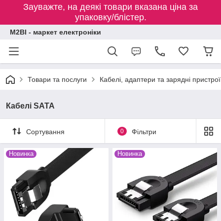
Зауважте, на деякі товари вказана ціна за
упаковку/блістер.
M2BI - маркет електроніки
Товари та послуги
Кабелі, адаптери та зарядні пристрої
Кабелі SATA
Сортування
0
Фільтри
Новинка
Новинка